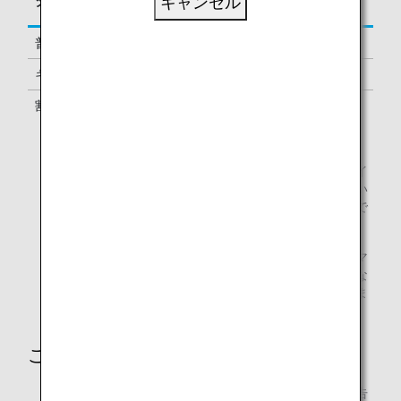
キャンセル
タイプ
予約クラス
対する積算率
普通運賃
Y, B, M
100%
キャリアペックス運賃
U, H, Q
70%
割引運賃
V, W
50%
2019年6月21日時点の情報です。
吉祥航空（HO）運航で、吉祥航空便名（HO）のフライ
トについて、予約クラスとは、航空券上に記載されてい
る予約上のクラスになります。対象の予約クラス以外で
予約された航空券はマイル積算の対象外です。
提携航空会社運航のコードシェア便をご利用の場合、マ
イル積算は、運航会社の予約クラスに基づく積算率にな
り、積算率が異なる場合や、積算されない場合がありま
す。
ご注意
提携航空会社によって、積算率・積算対象クラスが予告