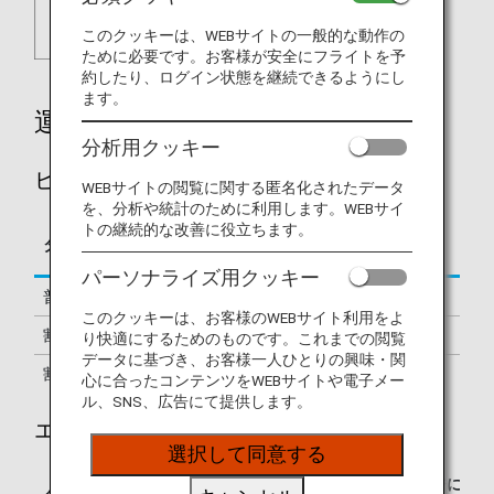
このクッキーは、WEBサイトの一般的な動作の
ために必要です。お客様が安全にフライトを予
約したり、ログイン状態を継続できるようにし
ます。
運賃別積算率
分析用クッキー
ビジネスクラス
WEBサイトの閲覧に関する匿名化されたデータ
を、分析や統計のために利用します。WEBサイ
トの継続的な改善に役立ちます。
区間基本マイレージに
タイプ
予約クラス
対する積算率
パーソナライズ用クッキー
普通運賃
J, C
150%
このクッキーは、お客様のWEBサイト利用をよ
割引運賃
A, D
125%
り快適にするためのものです。これまでの閲覧
データに基づき、お客様一人ひとりの興味・関
割引運賃
R
70%
心に合ったコンテンツをWEBサイトや電子メー
ル、SNS、広告にて提供します。
エコノミークラス
選択して同意する
区間基本マイレージに