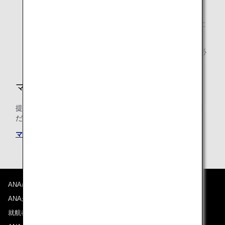
なく変更になる場合があります。
積算率・積算対象クラスは、搭乗日時点のものが適用と
なります。
ご利用後、マイル積算が確認されるまで、事後登録に必
要な書類必ず保管してください。
マイルの積算条件
提携航空会社共通のマイル積算条件についても必ずご確認く
ださい。
マイル積算条件
ANAについて
ANAからのお知らせ
就航都市