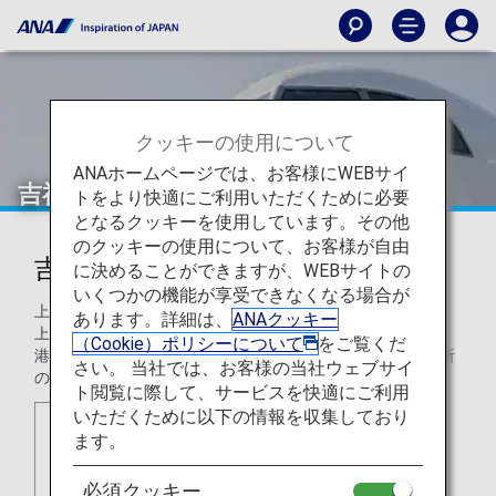
クッキーの使用について
ANAホームページでは、お客様にWEBサイ
吉祥航空（HO）
トをより快適にご利用いただくために必要
となるクッキーを使用しています。その他
のクッキーの使用について、お客様が自由
吉祥航空（HO）
に決めることができますが、WEBサイトの
いくつかの機能が享受できなくなる場合が
上海吉祥航空株式会社（吉祥航空）は、上海に本社を置き、
あります。詳細は、
ANAクッキー
上海虹橋国際空港と上海浦東国際空港をハブに、おもに香
（Cookie）ポリシーについて
をご覧くだ
港、マカオ、近隣諸国へ運航しています。現在では、80カ所
さい。 当社では、お客様の当社ウェブサイ
の空港を出発する260便のデイリー便を有しております。
ト閲覧に際して、サービスを快適にご利用
いただくために以下の情報を収集しており
ます。
必須クッキー