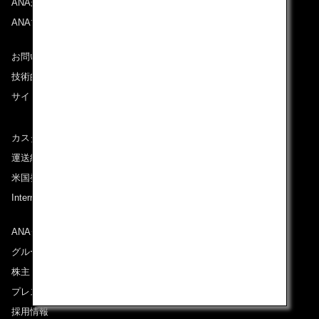
ANAがお約束する体験
ANAマイレージクラブ
お問い合わせ
技術的なお問い合わせ（推奨環境）
サイトマップ
カスタマーサービスプラン / コンテンジェンシープラン
運送約款
米国発着便に適用となる料金に関するご案内
International Tariff (applicable for travel to and from US)
(PDF)
ANAグループについて
グループ企業一覧
株主・投資家情報
プレスリリース
採用情報