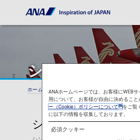
シンセン航空（
ホーム
ANAマイレージクラブ
提携航空会
ANAホームページでは、お客様にWE
用について、お客様が自由に決めること
ー（Cookie）ポリシーについて
をご覧
に以下の情報を収集しております。
シンセン航空（ZH）
必須クッキー
シンセン航空は1992年11月に創立され