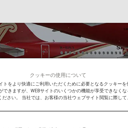
ZH）
クッキーの使用について
社
シンセン航空（ZH）
Bサイトをより快適にご利用いただくために必要となるクッキー
ができますが、WEBサイトのいくつかの機能が享受できなくな
ください。 当社では、お客様の当社ウェブサイト閲覧に際し
た中国の航空会社です。同社のフライト