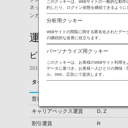
このクッキーは、WEBサイトの一般的な動
ネットワークは、中国の主要都市だけでな
約したり、ログイン状態を継続できるように
ンガポールまで及びます。
分析用クッキー
WEBサイトの閲覧に関する匿名化されたデー
運賃別積算率
の継続的な改善に役立ちます。
パーソナライズ用クッキー
ビジネスクラス
このクッキーは、お客様のWEBサイト利用
2019年4月1日搭乗分より
データに基づき、お客様一人ひとりの興味・
ル、SNS、広告にて提供します。
タイプ
予約クラス
普通運賃
J, C
キャリアペックス運賃
D, Z
割引運賃
R