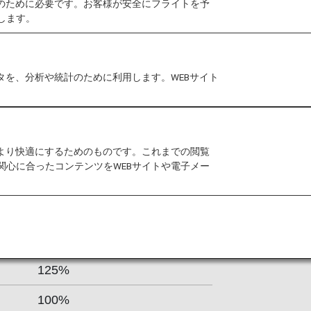
作のために必要です。お客様が安全にフライトを予
く香港、台湾、日本、韓国、タイ、シ
します。
タを、分析や統計のために利用します。WEBサイト
をより快適にするためのものです。これまでの閲覧
関心に合ったコンテンツをWEBサイトや電子メー
区間基本マイレージに
対する積算率
150%
125%
100%