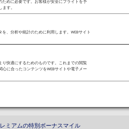
作のために必要です。お客様が安全にフライトを予
ライヤーズカードのサービスリニューアルを実施いたします
します。
カードの制度変更
をご確認ください。
026年度のプレミアムメンバーならびにスーパーフラ
タを、分析や統計のために利用します。WEBサイト
ードポイントのサービス終了について
をご確認ください
をより快適にするためのものです。これまでの閲覧
向けの追加特典
関心に合ったコンテンツをWEBサイトや電子メー
割り増し、有効期限の延長、ホテルの特別割引など、さ
ド プレミアムの特別ボーナスマイル