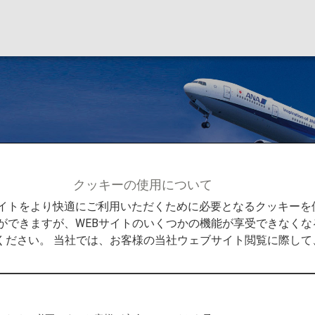
クッキーの使用について
メンバーサービス
プレミアムメンバー特典
充実の特典
Bサイトをより快適にご利用いただくために必要となるクッキー
ができますが、WEBサイトのいくつかの機能が享受できなくな
ください。 当社では、お客様の当社ウェブサイト閲覧に際し