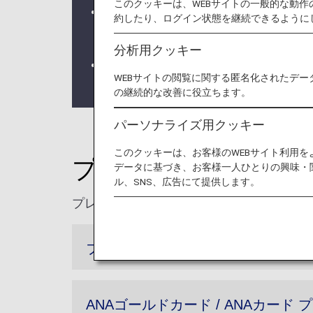
このクッキーは、WEBサイトの一般的な動
2028年4月よりANAスーパーフ
約したり、ログイン状態を継続できるように
詳しくは
ANAスーパーフライヤーズ
分析用クッキー
アップグレードポイントのご提供は2
WEBサイトの閲覧に関する匿名化されたデー
了いたします。詳しくは
アップグレ
の継続的な改善に役立ちます。
パーソナライズ用クッキー
このクッキーは、お客様のWEBサイト利用
プレミアムメンバー
データに基づき、お客様一人ひとりの興味・
ル、SNS、広告にて提供します。
プレミアムメンバーのお客様は、積算率の
フライトボーナスマイル
ANAゴールドカード / ANAカー