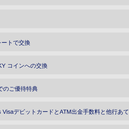
別レートで交換
KY コインへの交換
ンでのご優待特典
 Pass VisaデビットカードとATM出金手数料と他