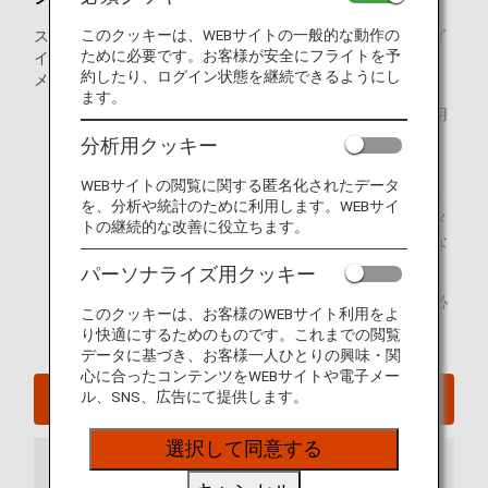
このクッキーは、WEBサイトの一般的な動作の
スーパーフライヤーズカードは、ANAマイレージクラブ「ダ
ために必要です。お客様が安全にフライトを予
イヤモンドサービス」メンバーおよび「プラチナサービス」
約したり、ログイン状態を継続できるようにし
メンバー会員の年会費で利用できるクレジットカードです。
ます。
ANAマイレージクラブカードまたはANAカードをご利用
のお客様がスーパーフライヤーズカードに切り替える
分析用クッキー
と、貯まったマイルも切り替えることができます。
WEBサイトの閲覧に関する匿名化されたデータ
ANAグループ運航便のご搭乗で100万ライフタイムマイ
を、分析や統計のために利用します。WEBサイ
ルに到達されたお客様は、「ダイヤモンドサービス」メ
トの継続的な改善に役立ちます。
ンバーまたは「プラチナサービス」メンバーの会員でな
くてもお申し込みいただけます。
パーソナライズ用クッキー
日本国内に居住しているか、日本国内に住所を有する必
このクッキーは、お客様のWEBサイト利用をよ
要があります。
り快適にするためのものです。これまでの閲覧
データに基づき、お客様一人ひとりの興味・関
心に合ったコンテンツをWEBサイトや電子メー
ル、SNS、広告にて提供します。
スーパーフライヤーズメンバーの特典
選択して同意する
お知らせ