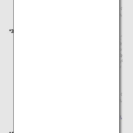
指定された日までにクレジットカードの年会費がプロバ
イダーに支払われると、更新ボーナスマイルは付与され
ます。
*3 特別ボーナスマイル
「ダイヤモンドサービス」メンバー、「プラチナサービ
ス」メンバー、および「ブロンズサービス」メンバー会
員には、ANAクレジットカード更新ボーナスマイル（カ
ードプレミアム会員は10,000マイル、ゴールドカード会
員は2,000マイル）と2,000スペシャルボーナスマイルが
付与されます。特典ボーナスマイレージは、ステートメ
ント締め日の翌月末に反映されます。
登録家族会員は対象外です。
指定された日までにクレジットカードの年会費がプロバ
イダーに支払われると、更新ボーナスマイルは付与され
ます。
ゴールドカードおよびプレミアムカードの特別ボーナス
マイル
。