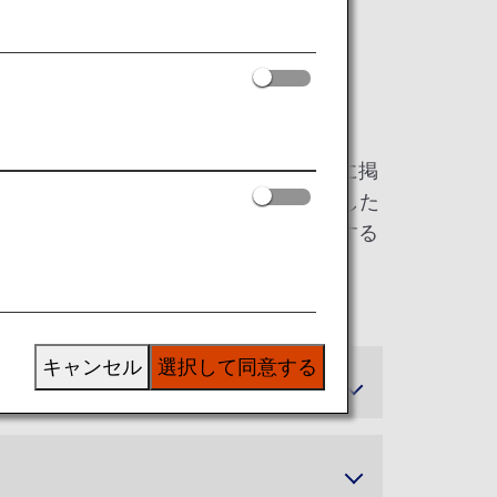
品の代表例が国土交通省ホームページに掲
ト）の化学物質の危険有害性情報を記載した
確認が取れない場合は、輸送をお断りする
キャンセル
選択して同意する