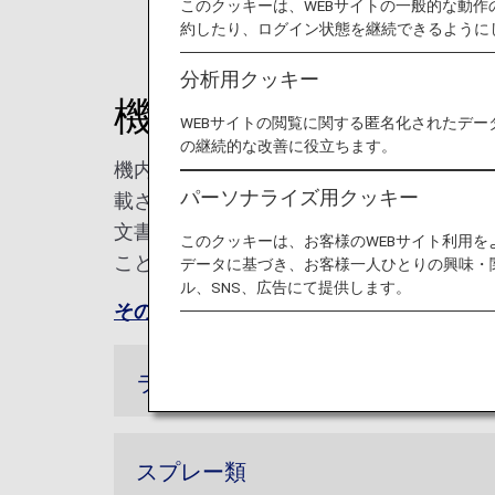
このクッキーは、WEBサイトの一般的な動
約したり、ログイン状態を継続できるように
分析用クッキー
機内持ち込み・お預
WEBサイトの閲覧に関する匿名化されたデー
の継続的な改善に役立ちます。
機内への持ち込み、お預かりができない物
パーソナライズ用クッキー
載されています。お客様の所持品の中に危
文書や取扱説明書等で事前にご確認くださ
このクッキーは、お客様のWEBサイト利用
ことがありますので、あらかじめご了承く
データに基づき、お客様一人ひとりの興味・
ル、SNS、広告にて提供します。
その他危険物の代表例（国土交通省ホーム
ライター
スプレー類