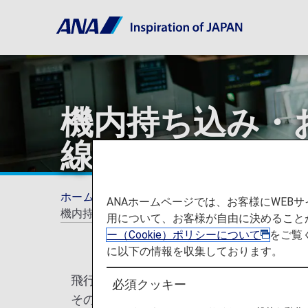
機内持ち込み・
線）
ホーム
ご利用ガイド
手荷物について（お
ANAホームページでは、お客様にWE
機内持ち込み・お預かりに条件があるもの（日本
用について、お客様が自由に決めること
ー（Cookie）ポリシーについて
をご覧
に以下の情報を収集しております。
飛行機にアルコールやスプレー類、リチウ
必須クッキー
その度数によって条件がございます。