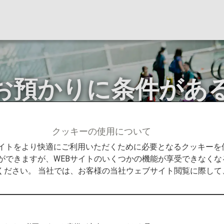
お預かりに条件があ
クッキーの使用について
預けのお手続きや機内持ち込み、検査について）（日本国内
Bサイトをより快適にご利用いただくために必要となるクッキー
国内線）
ができますが、WEBサイトのいくつかの機能が享受できなくな
ください。 当社では、お客様の当社ウェブサイト閲覧に際し
ム電池をお持ち込み、お預けになる際のご案内です。お