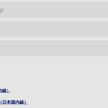
ジ
内線）
（日本国内線）