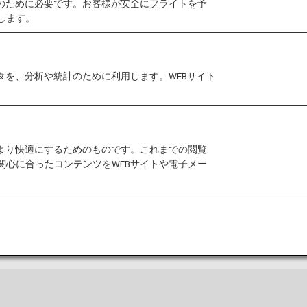
作のために必要です。お客様が安全にフライトを予
します。
かりに条件があるもの
タを、分析や統計のために利用します。WEBサイト
品や一定の条件下で機内持ち込み、お預かりができる物
険物に該当するものがないかSDS（安全データーシー
い。なお、航空機での輸送が可能であるか、出発までに
をより快適にするためのものです。これまでの閲覧
ださい。
関心に合ったコンテンツをWEBサイトや電子メー
ページ）