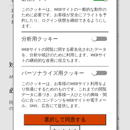
乗分まで
このクッキーは、WEBサイトの一般的な動作の
2018年12
大人のお客様と同じ搭乗クラスの幼児運賃航
ために必要です。お客様が安全にフライトを予
月1日ご搭
空券を別途購入
約したり、ログイン状態を継続できるようにし
乗分より
もしくは
ます。
同伴する大人の方のANA国際線特典航空券に
分析用クッキー
必要なマイル数の10％をお支払いいただくこ
とでご利用可能
WEBサイトの閲覧に関する匿名化されたデータ
を、分析や統計のために利用します。WEBサイ
トの継続的な改善に役立ちます。
対象便
パーソナライズ用クッキー
ANA国際線
このクッキーは、お客様のWEBサイト利用をよ
り快適にするためのものです。これまでの閲覧
必要マイル数
データに基づき、お客様一人ひとりの興味・関
心に合ったコンテンツをWEBサイトや電子メー
同行する大人の方のANA国際線特典航空券に必要なマイル数
ル、SNS、広告にて提供します。
の10％をお支払いいただくことでご利用いただけます。
大人の方の特典航空券の必要マイル数についてはこちら
選択して同意する
現行通り、大人の方と同じ搭乗クラスの幼児運賃航空券