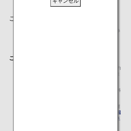
キャンセル
を別途購入することでもご利用いただけます。
ご利用条件
座席を必要としない幼児旅客が、ANA国際線特典航空券
を利用する大人の方と同伴する場合に利用可能です。
幼児とは、出発日時点で2歳未満のお子様を指します。
ご注意
ANAウェブサイトでは、12歳未満のお子様のみのご予約
はお申し込みできません。ご予約は、お電話にて承りま
す。
12歳未満のお子様の特典航空券には、発券手数料は無料
となります。
マイルを使って特典航空券をご利用される場合、幼児運
賃航空券のお申込期限と発券期限が異なります。
ANA国
際線特典航空券の申込み期限と発券期限をご確認くださ
い。