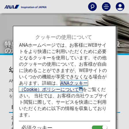
クッキーの使用について
特典航空券ご利用時の幼児の支払い手段
ANAホームページでは、お客様にWEBサイ
の選択肢
トをより快適にご利用いただくために必要
となるクッキーを使用しています。その他
のクッキーの使用について、お客様が自由
幼児・小児の特典利用について
に決めることができますが、WEBサイトの
いくつかの機能が享受できなくなる場合が
ANA国際線特典航空券をご利用の場合
あります。詳細は、
ANAクッキー
（Cookie）ポリシーについて
をご覧くだ
2018年12月1日ご搭乗分より、座席を必要としない幼児旅客
さい。 当社では、お客様の当社ウェブサイ
を同伴する場合、マイル支払でもご搭乗可能になります。
ト閲覧に際して、サービスを快適にご利用
日付
変更
いただくために以下の情報を収集しており
ます。
2018年11
大人のお客様と同じ搭乗クラスの幼児運賃航
月30日ご搭
空券を別途購入
必須クッキー