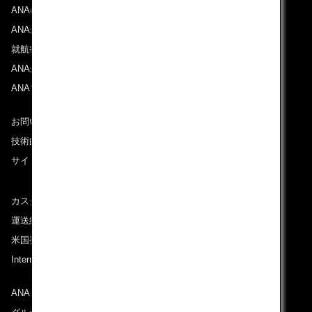
ANAについて
ANAからのお知らせ
就航都市
ANAがお約束する体験
ANAマイレージクラブ
お問い合わせ
技術的なお問い合わせ（推奨環境）
サイトマップ
カスタマーサービスプラン / コンテンジェンシープラン
運送約款
米国発着便に適用となる料金に関するご案内
International Tariff (applicable for travel to and from US)
(PDF)
ANAグループについて