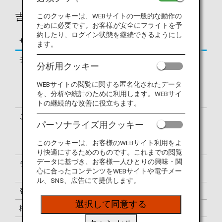
吉祥航空（HO）のフライトのご案内
このクッキーは、WEBサイトの一般的な動作の
ために必要です。お客様が安全にフライトを予
約したり、ログイン状態を継続できるようにし
サービス
説明
ます。
チェックイン
吉祥航空（HO）のチェックインカウ
分析用クッキー
ンターでの手続きとなります。（出発
地が日本でも海外でも同様です。）出
WEBサイトの閲覧に関する匿名化されたデータ
発ターミナルは、eチケットお客様控
を、分析や統計のために利用します。WEBサイ
でご確認ください。
トの継続的な改善に役立ちます。
ご利用便名の確認
搭乗券は吉祥航空便名（HO）で表示
パーソナライズ用クッキー
されます。空港の案内表示は、HO・
NHまたはHO便名のみで表示されま
このクッキーは、お客様のWEBサイト利用をよ
す。
り快適にするためのものです。これまでの閲覧
データに基づき、お客様一人ひとりの興味・関
ラウンジのご利用
ラウンジのご利用については
ラウンジ
心に合ったコンテンツをWEBサイトや電子メー
のご案内
をご覧ください。
ル、SNS、広告にて提供します。
客室乗務員
吉祥航空の客室乗務員が乗務します。
選択して同意する
機内サービス
吉祥航空のサービス基準に準じます。