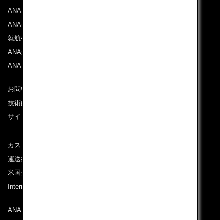
ANAについて
ANAからのお知らせ
就航都市
ANAがお約束する体験
ANAマイレージクラブ
お問い合わせ
技術的なお問い合わせ（推奨環境）
サイトマップ
カスタマーサービスプラン / コンテンジェンシープラン
運送約款
米国発着便に適用となる料金に関するご案内
International Tariff (applicable for travel to and from US)
(PDF)
ANAグループについて