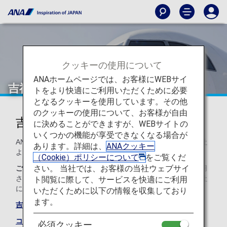
クッキーの使用について
ANAホームページでは、お客様にWEBサイ
吉祥航空（HO）
トをより快適にご利用いただくために必要
となるクッキーを使用しています。その他
のクッキーの使用について、お客様が自由
吉祥航空のコードシェアのご案内
に決めることができますが、WEBサイトの
いくつかの機能が享受できなくなる場合が
ANAとのコードシェア便のサービスは以下のとおり運航会社
あります。詳細は、
ANAクッキー
より提供されます。
（Cookie）ポリシーについて
をご覧くだ
さい。 当社では、お客様の当社ウェブサイ
ご注意
コードシェア便は通例、運航会社の規約や条件が適用
されます。詳細については、ご予約時、もしくは各運航会社
ト閲覧に際して、サービスを快適にご利用
に直接お問い合わせください。
いただくために以下の情報を収集しており
ます。
吉祥航空のサイト
コードシェア便一覧
必須クッキー