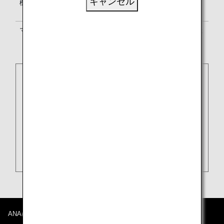
キャンセル
機内サービス
ベトナム航空のサービス基準に準じま
す。
マイル積算
ANAマイレージクラブ
か提携航空会社
のプログラムかいずれかをお選びくだ
さい。
ANAについて