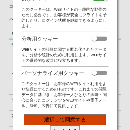
コードシェア便一覧
このクッキーは、WEBサイトの一般的な動作の
ために必要です。お客様が安全にフライトを予
ベトナム航空（VN）のフライトのご案内
約したり、ログイン状態を継続できるようにし
ます。
サービス
説明
分析用クッキー
チェックイン
ベトナム航空（VN）のチェックインカ
WEBサイトの閲覧に関する匿名化されたデータ
ウンターでの手続きとなります。出発
を、分析や統計のために利用します。WEBサイ
ターミナルはお客様のeチケットでご
トの継続的な改善に役立ちます。
確認ください。
ご利用便名の確認
搭乗券はベトナム航空（VN）便名で表
パーソナライズ用クッキー
示されます。空港内の案内表示は、
NH・VN両便名またはVN便名のみで表
このクッキーは、お客様のWEBサイト利用をよ
り快適にするためのものです。これまでの閲覧
示されます。
データに基づき、お客様一人ひとりの興味・関
ラウンジのご利用
ラウンジのご利用については
ラウンジ
心に合ったコンテンツをWEBサイトや電子メー
のご案内
をご覧ください。
ル、SNS、広告にて提供します。
客室乗務員
ベトナム航空の客室乗務員が乗務しま
選択して同意する
す。