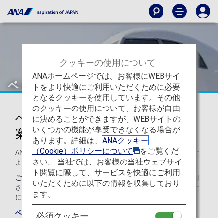
クッキーの使用について
ANAホームページでは、お客様にWEBサイ
ベトナム航空（VN）
トをより快適にご利用いただくために必要
となるクッキーを使用しています。その他
のクッキーの使用について、お客様が自由
ベトナム航空のコードシェアのご
に決めることができますが、WEBサイトの
いくつかの機能が享受できなくなる場合が
案内
あります。詳細は、
ANAクッキー
（Cookie）ポリシーについて
をご覧くだ
ANAとのコードシェア便のサービスは以下のとおり運航会社
さい。 当社では、お客様の当社ウェブサイ
より提供されます。
ト閲覧に際して、サービスを快適にご利用
ご注意
コードシェア便は通例、運航会社の規約や条件が適用
いただくために以下の情報を収集しており
されます。詳細については、ご予約時、もしくは各運航会社
ます。
に直接お問い合わせください。
ベトナム航空のサイト
必須クッキー