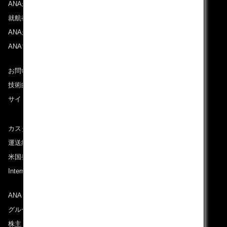
ANAからのお知らせ
就航都市
ANAがお約束する体験
ANAマイレージクラブ
お問い合わせ
技術的なお問い合わせ（推奨環境）
サイトマップ
カスタマーサービスプラン / コンテンジェンシープラン
運送約款
米国発着便に適用となる料金に関するご案内
International Tariff (applicable for travel to and from US)
(PDF)
ANAグループについて
グループ企業一覧
株主・投資家情報