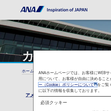
カスタマーサー
ホーム
旅の計画とご予約
カスタマーサー
ANAホームページでは、お客様にWE
用について、お客様が自由に決めること
ー（Cookie）ポリシーについて
をご覧
に以下の情報を収集しております。
アメリカにおける発券後24時間以内解約
必須クッキー