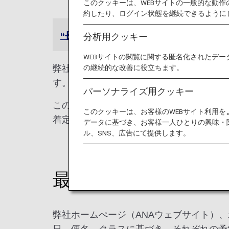
このクッキーは、WEBサイトの一般的な動
約したり、ログイン状態を継続できるように
“長時間にわたりお客様を機内でお待た
分析用クッキー
WEBサイトの閲覧に関する匿名化されたデー
弊社ではお客様お一人おひとりを大切にし
の継続的な改善に役立ちます。
す。お客様へのお約束として、カスタマー
パーソナライズ用クッキー
このカスタマーサービスプランは、全日本
このクッキーは、お客様のWEBサイト利用
着定期便に関連して提供されるサービスに
データに基づき、お客様一人ひとりの興味・
ル、SNS、広告にて提供します。
最安運賃のご案内
弊社ホームぺージ（ANAウェブサイト）