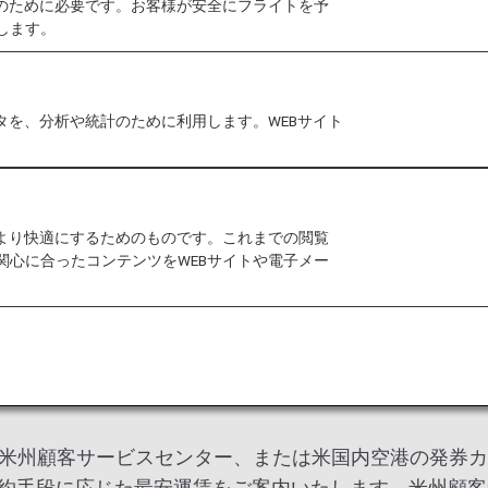
作のために必要です。お客様が安全にフライトを予
します。
せする場合の対策（コンティンジェンシープラン）”に
タを、分析や統計のために利用します。WEBサイト
、お客様に安心で快適な空の旅をご提供できますよう、
サービスプランにて実施項目をご案内いたします。
空輸株式会社（ANA）が米国運輸省の規則に従って作
をより快適にするためのものです。これまでの閲覧
適用されます。
関心に合ったコンテンツをWEBサイトや電子メー
、米州顧客サービスセンター、または米国内空港の発券