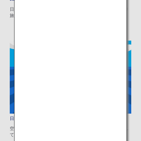
・表示金額は選択いただいた条件でのもっともおトクな運賃となりま
す。
日本での待ち望んだ休日を計画し、お食事、ご宿泊、日帰り
・表示金額と空席状況は最新ではない場合があります。[検索する]ボタ
旅行などのヒントをご覧いただけます。
ンより最新の空席照会結果をご確認ください。
・「＊」は現在金額が確認できない都市・日付となります。空席照会結
果画面にて最新の情報をご確認ください。
・表示金額には、運賃、
燃油特別付加運賃
、
航空保険特別料金
、その他
の各種税金、料金などが含まれます。発券時に再計算するため、変動す
る可能性があります。
・複数空港がある都市においては、複数空港の中でのおトクな運賃が表
示される場合があります。
検索する
日本到着後の移動も安心
空港から宿泊先までのバス・鉄道・タクシーを事前に手配し
て、スムーズに旅を始めませんか？