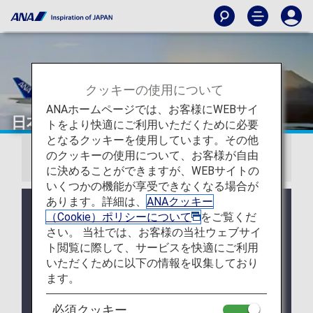
クッキーの使用について
ANAホームページでは、お客様にWEBサイ
日本国内線運賃
トをより快適にご利用いただくために必要
となるクッキーを使用しています。その他
のクッキーの使用について、お客様が自由
お知らせ
に決めることができますが、WEBサイトの
いくつかの機能が享受できなくなる場合が
あります。詳細は、
ANAクッキー
2026年5月19日ご搭乗分より、日本国内線運賃がリ
（Cookie）ポリシーについて
をご覧くだ
ニューアルされ、お客様の多様なニーズに合わせた
さい。 当社では、お客様の当社ウェブサイ
3種類の運賃からお選びいただけます。
ト閲覧に際して、サービスを快適にご利用
2026年5月19日以降の搭乗分に関する運賃一覧はこ
いただくために以下の情報を収集しており
ちら
ます。
ANA Discover Japan 運賃は、2026年5月18日をも
必須クッキー