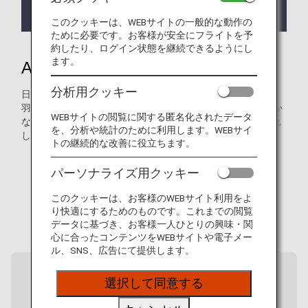
ちまして新規予約・発券・搭乗を終了いたしまし
た。
このクッキーは、WEBサイトの一般的な動作の
ために必要です。お客様が安全にフライトを予
約したり、ログイン状態を継続できるようにし
ます。
ANAがつなぐ、日本各地の魅力
分析用クッキー
日本には、主要都市の先にもまだ多くの魅力があります。
羽田空港から、ANAは全国40以上の空港へとつながり、豊か
WEBサイトの閲覧に関する匿名化されたデータ
な自然や文化、各地ならではの食の魅力を持つ地域へお連れ
を、分析や統計のために利用します。WEBサイ
します。
トの継続的な改善に役立ちます。
パーソナライズ用クッキー
このクッキーは、お客様のWEBサイト利用をよ
り快適にするためのものです。これまでの閲覧
データに基づき、お客様一人ひとりの興味・関
心に合ったコンテンツをWEBサイトや電子メー
ル、SNS、広告にて提供します。
選択して同意する