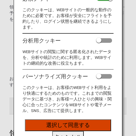
領収書発行につきまして、2024年2月1日以降、全国の空港・
このクッキーは、WEBサイトの一般的な動作の
予約案内センターでの取り扱いを見直しており、下記の内容
ために必要です。お客様が安全にフライトを予
を承ることはできかねます。
約したり、ログイン状態を継続できるようにし
ます。
複数枚の領収書を1枚の領収書にまとめること
分析用クッキー
1枚の領収書を複数枚の領収書に分けること
* 往復で購入いただいた航空券の領収書は、往復分での
WEBサイトの閲覧に関する匿名化されたデータ
発行となります。片道ずつの発行は承れません。
を、分析や統計のために利用します。WEBサイ
トの継続的な改善に役立ちます。
領収した金額と異なる金額で領収書を発行すること
パーソナライズ用クッキー
お客様にはご不便をおかけいたしますが、何卒ご理解賜りま
すようお願いいたします。
このクッキーは、お客様のWEBサイト利用をよ
り快適にするためのものです。これまでの閲覧
データに基づき、お客様一人ひとりの興味・関
心に合ったコンテンツをWEBサイトや電子メー
領収書（国際線）
ル、SNS、広告にて提供します。
選択して同意する
領収書Web表示サービス