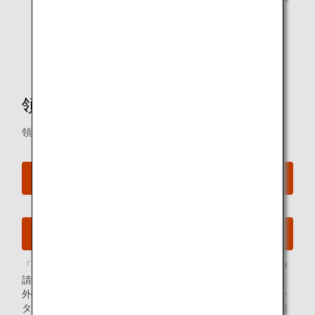
認いただけます。
領収書とあわせて運賃/税金/料金明細などの内訳を表
示・印刷することができます。
領収書申請フォーム
領収書の発行依頼を承ります。
ANAマイレージクラブ会員のお客様
一般のお客様
「領収書Web表示サービス」をご利用いただけない場合は申
請フォームからご依頼ください。
外貨でお支払いになったお客様におかれましては、予約セン
ターではご希望に応じてインボイス制度の要件を満たした領