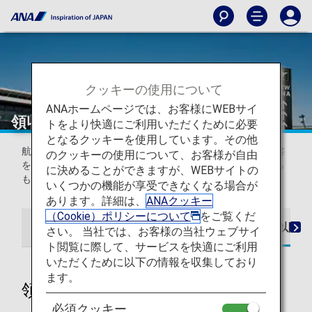
クッキーの使用について
ANAホームページでは、お客様にWEBサイ
領収書について（国際線）
トをより快適にご利用いただくために必要
となるクッキーを使用しています。その他
航空券ご購入後、予約時に指定されたアドレス宛てに領収書
のクッキーの使用について、お客様が自由
を添付したメールを送付します。またANAウェブサイトから
に決めることができますが、WEBサイトの
も領収書を表示・印刷いただくことができます。
いくつかの機能が享受できなくなる場合が
あります。詳細は、
ANAクッキー
（Cookie）ポリシーについて
をご覧くだ
2026年5月18日までの搭乗分
2026年5月19日以降
さい。 当社では、お客様の当社ウェブサイ
ト閲覧に際して、サービスを快適にご利用
いただくために以下の情報を収集しており
ます。
領収書発行について
必須クッキー