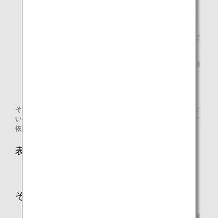
* 旅程変更をした場合は、追加料金のみ領収書を発行で
きます。
旅行会社でご購入の場合（購入された店舗にご依頼くだ
さい）
他航空会社発行の航空券（購入された航空会社にご依頼
ください）
その他にも「領収書Web表示サービス」をご利用いただけな
い場合があります。その場合は、
領収書申請フォーム
からご
依頼を承ります。
表示可能期間
ご購入日～最終旅程区間のご出発日の90日後まで
その他、サービス詳細
領収書に記載するお宛名は、日本語または英語にてご確