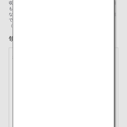
収書を発行させていただきます。申請フォームからのご依頼
も可能です。
なお、領収書の発行は、日本語または英語による発行が可能
です。
（記載例は下記領収書サンプルの備考欄をご参照ください）
領収書サンプル