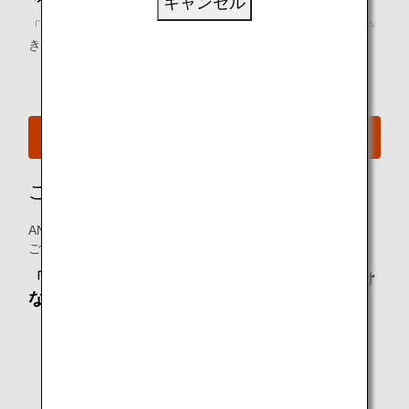
キャンセル
「領収書表示」より、領収書情報を表示・印刷することがで
きます。航空券番号をご用意ください。
* 旅程は領収書の2枚目（明細書）に記載されます。
領収書表示
ご利用条件
ANAでご購入いただいた航空券（特典航空券含む）の場合、
ご利用になれます。
「領収書Web表示サービス」をご利用いただけ
ないケース
変更手数料、取消手数料分
ご旅程変更後の運賃差額を含む航空券の総額
ご旅程変更後の原券金額