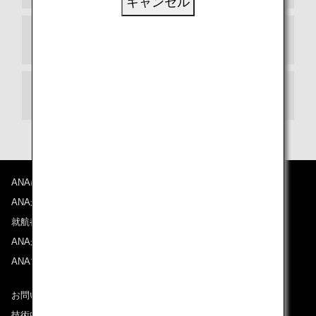
キャンセル
出発ターミナル
乗り継ぎ
ANAについて
ANAからのお知らせ
就航都市
ANAがお約束する体験
ANAマイレージクラブ
お問い合わせ
技術的なお問い合わせ（推奨環境）