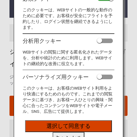
2023年10月1日より、ANAプレミアムチェックイン
カウンターは 一時的に休止しております。
このクッキーは、WEBサイトの一般的な動作の
ために必要です。お客様が安全にフライトを予
約したり、ログイン状態を継続できるようにし
ます。
空港ガイド
分析用クッキー
ジャカルタ - スカルノ・ハッタ国際空港ガ
WEBサイトの閲覧に関する匿名化されたデータ
を、分析や統計のために利用します。WEBサイ
イド
トの継続的な改善に役立ちます。
パーソナライズ用クッキー
ジャカルタ・スカルノ・ハッタ国際空港の発着ターミナルマ
ップおよび空港内に関するその他の情報。
このクッキーは、お客様のWEBサイト利用をよ
り快適にするためのものです。これまでの閲覧
データに基づき、お客様一人ひとりの興味・関
ジャカルタ - スカルノ・ハッタ国際空港ウェブサイ
心に合ったコンテンツをWEBサイトや電子メー
ト
ル、SNS、広告にて提供します。
選択して同意する
到着ターミナル