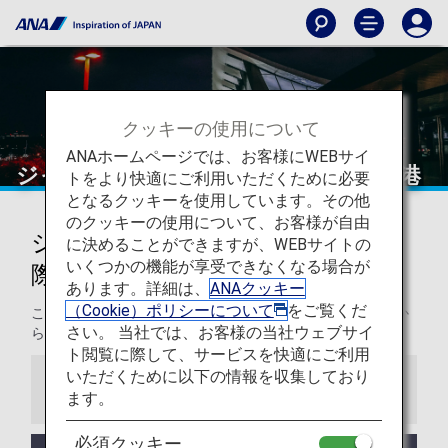
クッキーの使用について
ANAホームページでは、お客様にWEBサイ
ジャカルタ - スカルノ・ハッタ国際空港
トをより快適にご利用いただくために必要
となるクッキーを使用しています。その他
のクッキーの使用について、お客様が自由
ジャカルタ - スカルノ・ハッタ国
に決めることができますが、WEBサイトの
いくつかの機能が享受できなくなる場合が
際空港からの発着
あります。詳細は、
ANAクッキー
（Cookie）ポリシーについて
をご覧くだ
このページでは、ジャカルタ・スカルノ・ハッタ国際空港か
さい。 当社では、お客様の当社ウェブサイ
ら目的地までの役立つ情報をご紹介します。
ト閲覧に際して、サービスを快適にご利用
いただくために以下の情報を収集しており
お知らせ
ます。
必須クッキー