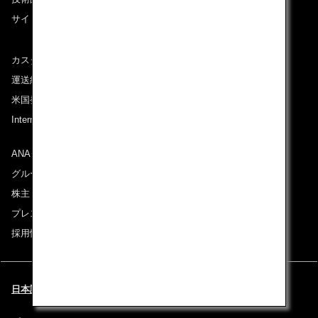
サイトマップ
カスタマーサービスプラン / コンテンジェンシープラン
運送約款
米国発着便に適用となる料金に関するご案内
International Tariff (applicable for travel to and from US)
(PDF)
ANAグループについて
グループ企業一覧
株主・投資家情報
プレスリリース
採用情報
日本語 | USA (都市と言語を選択してください)