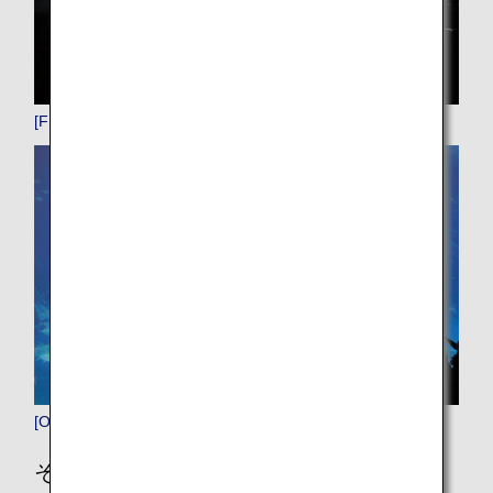
[FUK]福岡
[OKA]那覇
その他の場所