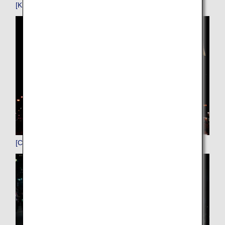
[KIX]関西
[CTS]新千歳