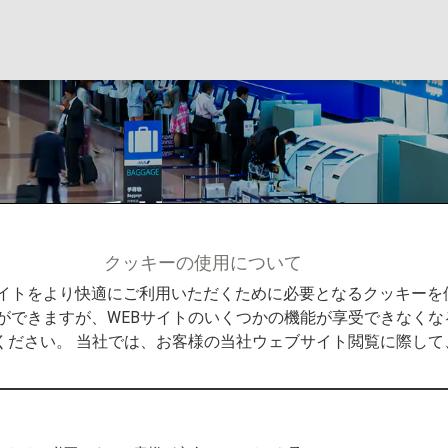
での手荷物
クッキーの使用について
ェア便での手荷物
Bサイトをより快適にご利用いただくために必要となるクッキー
ができますが、WEBサイトのいくつかの機能が享受できなくな
ください。 当社では、お客様の当社ウェブサイト閲覧に際し
の航空会社運航便での手荷
名で、提携航空会社の機材および乗務員にて運航される便