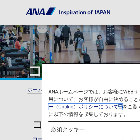
コードシェア便
ホーム
ご旅行の準備
手荷物
コードシ
ANAホームページでは、お客様にWE
用について、お客様が自由に決めること
ー（Cookie）ポリシーについて
をご覧
に以下の情報を収集しております。
コードシェア便・他
必須クッキー
コードシェア便
とは、ANA(NH)の便