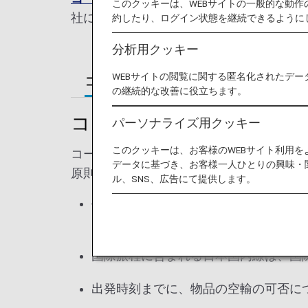
このクッキーは、WEBサイトの一般的な動
社による運航便が旅程に含まれる場合は、
約したり、ログイン状態を継続できるように
分析用クッキー
WEBサイトの閲覧に関する匿名化されたデー
コードシェア便での手荷物ルール
の継続的な改善に役立ちます。
コードシェア便での手荷物
パーソナライズ用クッキー
このクッキーは、お客様のWEBサイト利用
コードシェア便では、無料手荷物許容量・
データに基づき、お客様一人ひとりの興味・
原則として、航空券に記載された無料手荷
ル、SNS、広告にて提供します。
手荷物を預ける航空会社の規定により
ご確認ください。
国際旅程に含まれる日本国内線は、国
出発時刻までに、物品の空輸の可否に