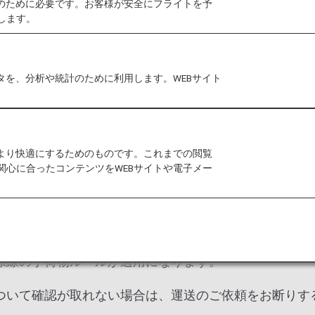
作のために必要です。お客様が安全にフライトを予
他の航空会社の手荷物ルールが適用になる場合がありま
します。
タを、分析や統計のために利用します。WEBサイト
IATA手荷物規則 決議302号
米国・カナダ法
ルール
をより快適にするためのものです。これまでの閲覧
超過手荷物料金・機内持ち込み手荷物・制限手荷物等に
関心に合ったコンテンツをWEBサイトや電子メー
物許容量が適用されます。
、無料手荷物許容量が航空券に記載された内容と異なる
際線の手荷物ルールが適用になります。
ついて確認が取れない場合は、運送のご依頼をお断りす