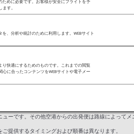
作のために必要です。お客様が安全にフライトを予
します。
までのお子様、お子様向けのお食事（CHML）は2才～
タを、分析や統計のために利用します。WEBサイト
お子様向けのお食事（CHML）
をより快適にするためのものです。これまでの閲覧
関心に合ったコンテンツをWEBサイトや電子メー
BBML）
26年8月
ニューです。その他空港からの出発便は路線によってメ
をご提供するタイミングおよび順番は異なります。