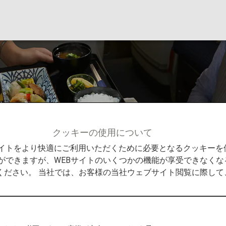
食事
クッキーの使用について
お子様向けのお食事
Bサイトをより快適にご利用いただくために必要となるクッキー
ができますが、WEBサイトのいくつかの機能が享受できなくな
ください。 当社では、お客様の当社ウェブサイト閲覧に際し
意しています。