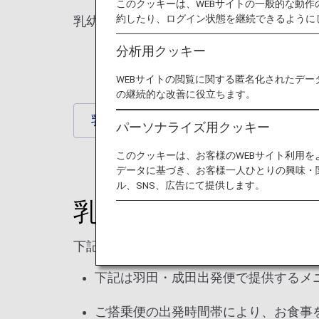
このクッキーは、WEBサイトの一般的な動
約したり、ログイン状態を継続できるように
乳幼児向けのお食事（BBML）は２才未満
分析用クッキー
WEBサイトの閲覧に関する匿名化されたデー
の継続的な改善に役立ちます。
乳幼児向けのお食事（BBML）
パーソナライズ用クッキー
このクッキーは、お客様のWEBサイト利用
データに基づき、お客様一人ひとりの興味・
ル、SNS、広告にて提供します。
乳幼児向けのお食事（
下記メニューの提供期間：2026年6月～20
下記は羽田・成田出発便で提供するメ
ご搭乗便の出発時間帯により、お食事