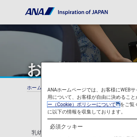
お子様向けのお
ホーム
ご旅行の準備
機内食・ドリンク
ANAホームページでは、お客様にWE
用について、お客様が自由に決めること
ー（Cookie）ポリシーについて
をご覧
に以下の情報を収集しております。
必須クッキー
乳幼児や小さなお子様向けのお食事をご用