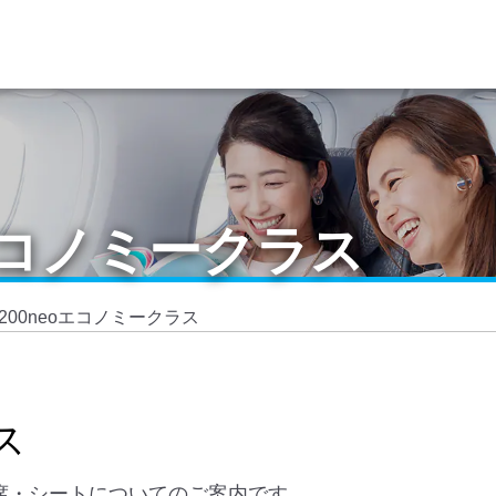
eoエコノミークラス
0-200neoエコノミークラス
ス
ス 座席・シートについてのご案内です。