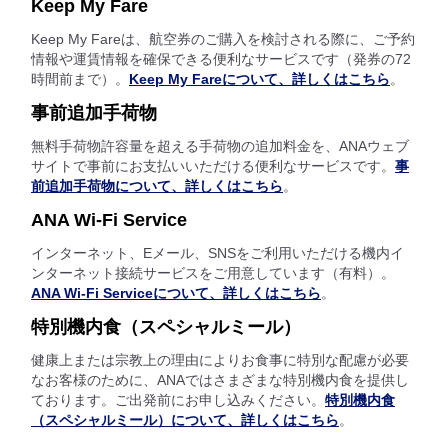
Keep My Fare
Keep My Fareは、航空券のご購入を検討される際に、ご予約
情報や運賃情報を確保できる便利なサービスです（発券の72
時間前まで）。
Keep My Fareについて、詳しくはこちら
。
事前追加手荷物
無料手荷物許容量を超える手荷物の追加料金を、ANAウェブ
サイトで事前にお支払いいただける便利なサービスです。
事
前追加手荷物について、詳しくはこちら
。
ANA Wi-Fi Service
インターネット、Eメール、SNSをご利用いただける機内イ
ンターネット接続サービスをご用意しています（有料）。
ANA Wi-Fi Serviceについて、詳しくはこちら
。
特別機内食（スペシャルミール）
健康上または宗教上の理由によりお食事に特別な配慮が必要
なお客様のために、ANAではさまざまな特別機内食を提供し
ております。ご出発前にお申し込みください。
特別機内食
（スペシャルミール）について、詳しくはこちら
。