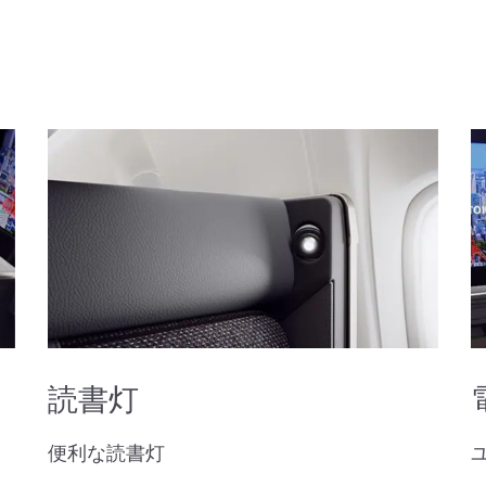
読書灯
便利な読書灯