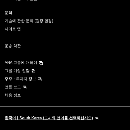
문의
경유지 및 환승 소요 시간을 추가하기
기술에 관한 문의 (권장 환경)
사이트 맵
귀국 출발일 및 시간대
운송 약관
날짜 선택
ANA 그룹에 대하여
시간 지정하지 않음
그룹 기업 일람
주주・투자자 정보
경유지 및 환승 소요 시간을 추가하기
언론 보도
채용 정보
1명
한국어 | South Korea (도시와 언어를 선택하십시오)