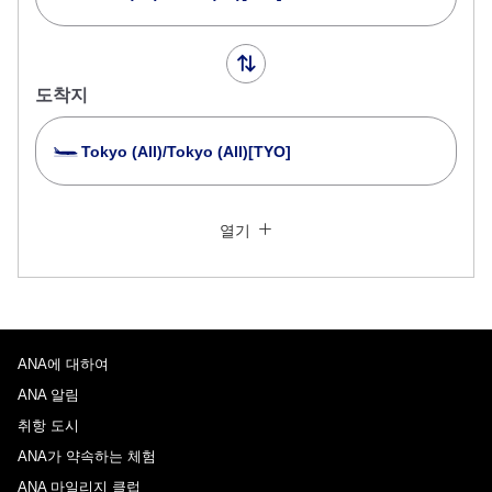
도착지
Tokyo (All)/Tokyo (All)[TYO]
여러 도시에서 검색
닫기
일반석
열기
왕복 다른 클래스로 검색
운임 타입 지정하지 않음
이용 조건
ANA에 대하여
출국 출발일 및 시간대
ANA 알림
날짜 선택
취항 도시
ANA가 약속하는 체험
ANA 마일리지 클럽
시간 지정하지 않음