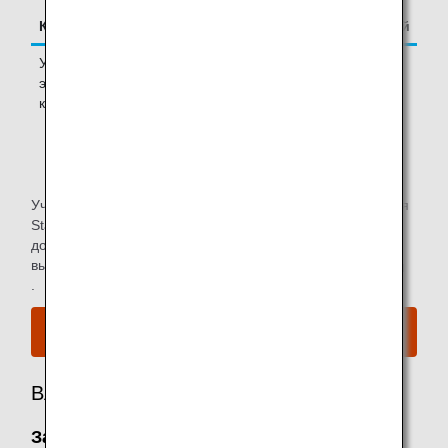
Класс
Количество сопровождающих гостей
Улучшенный
-
эконом-
класс
*1.
Допускается один сопровождающий пассажир на
рейс для каждого пассажира.
Участники программы доступа в платные залы ожидания
Star Alliance могут ознакомиться с информацией о
доступе в зал ожидания аэропорта для рейсов,
выполняемых ANA Group, на
веб сайте Star Alliance
.
Ознакомьтесь с картой аэропорта.
Владелец
Зал ожидания для пассажиров бизнес-