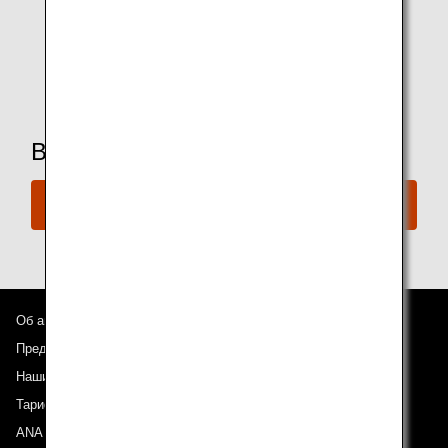
спиртных напитков.
* Доступные дополнительные удобства зависят от
зала ожидания.
Вы готовы забронировать рейс?
Забронируйте сейчас
Об авиакомпании ANA
Предложения и объявления
Наши направления
Тариф ANA Experience
ANA Mileage Club