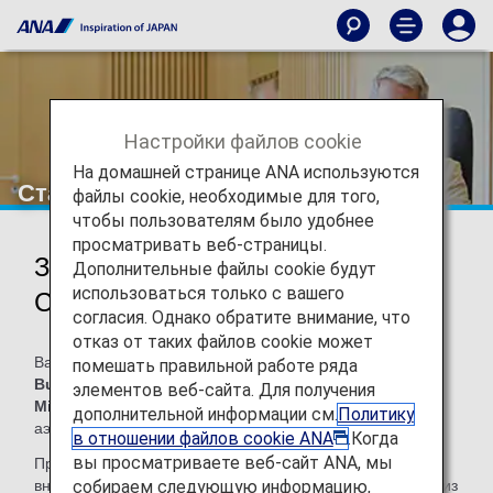
Настройки файлов cookie
На домашней странице ANA используются
Стамбул
файлы cookie, необходимые для того,
чтобы пользователям было удобнее
просматривать веб-страницы.
Залы ожидания в аэропорту
Дополнительные файлы cookie будут
использоваться только с вашего
Стамбула
согласия. Однако обратите внимание, что
отказ от таких файлов cookie может
Вам доступен
зал ожидания Turkish Airlines Lounge
помешать правильной работе ряда
Business
,
зал ожидания Turkish Airlines Lounge
элементов веб-сайта. Для получения
Miles&Smiles
и
зал ожидания iGA Pop Up Lounge
в
дополнительной информации см.
Политику
аэропорту Стамбула.
в отношении файлов cookie ANA
.Когда
вы просматриваете веб-сайт ANA, мы
При пересадке с международного рейса ANA Group на
собираем следующую информацию,
внутренний рейс, выполняемый другой авиакомпанией из