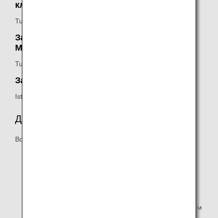
класса Turkish Airlines:
Turkish Airlines
Зал ожидания Turkish Airlines Lounge
Miles&Smiles:
Turkish Airlines
Зал ожидания iGA Pop Up Lounge:
Istanbul Grand Airport (iGA)
Дополнительные принадлежности
Возможны следующие дополнительные удобства:
Рабочие зоны
Душевые
Печатная продукция
Алкогольные напитки подаются клиентам, достигшим
возраста официально разрешенного потребления