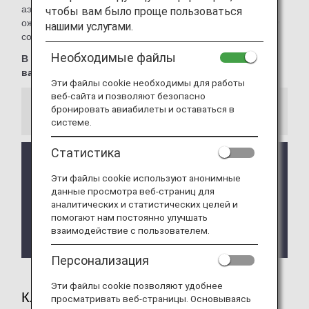
аэропорта за пределами Японии, условия доступа в зал
чтобы вам было проще пользоваться
ожидания могут отличаться. Уточните условия доступа у
нашими услугами.
соответствующей авиакомпании.
Необходимые файлы
В этих залах ожидания нельзя использовать
ваучеры ANA Suite Lounge.
Эти файлы cookie необходимы для работы
веб-сайта и позволяют безопасно
бронировать авиабилеты и оставаться в
Информация
системе.
Статистика
Услуги и часы работы стороннего зала ожидания
могут быть изменены без предварительного
Эти файлы cookie используют анонимные
уведомления.
данные просмотра веб-страниц для
аналитических и статистических целей и
В зависимости от страны или штата, в котором
помогают нам постоянно улучшать
находится зал ожидания, могут действовать
взаимодействие с пользователем.
ограничения на условия доступа.
Персонализация
Эти файлы cookie позволяют удобнее
Клиенты, удовлетворяющие критериям
просматривать веб-страницы. Основываясь