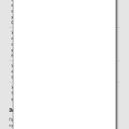
программы
обслуживания
уровня
Diamond
Участники
Один *1
программы
обслуживания
уровня
Platinum
Участники
Один *1
программы
Super Flyers
Участники
Один *1
Star Alliance
уровня Gold
Зал ожидания iGA Pop Up Lounge:
Приведенная ниже таблица относится к пассажирам,
путешествующим
рейсами ANA Group
.