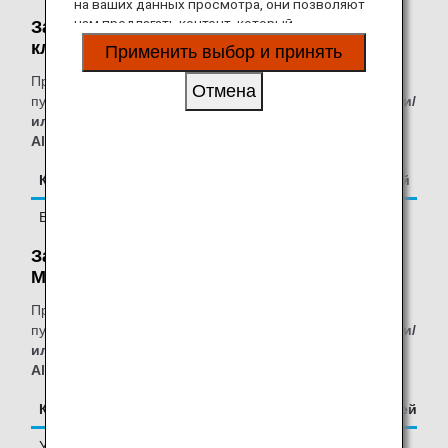
на ваших данных просмотра, они позволяют
нам предлагать контент, который
Зал ожидания для пассажиров бизнес-
соответствует вашим личным интересам, в
класса Turkish Airlines:
Применить выбор и принять
виде веб-сайтов, электронной почты,
социальных сетей и рекламы.
Приведенная ниже таблица относится к пассажирам,
Отмена
путешествующим рейсами, выполняемыми
ANA Group и/
или авиакомпаниями - участниками альянса Star
Alliance
.
Класс
Количество сопровождающих гостей
Бизнес-класс
-
Зал ожидания Turkish Airlines Lounge
Miles&Smiles:
Приведенная ниже таблица относится к пассажирам,
путешествующим рейсами, выполняемыми
ANA Group и/
или авиакомпаниями - участниками альянса Star
Alliance
.
Класс/Статус
Количество сопровождающих гостей
Участники
Один *1