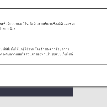
, your Membership Rewards points
s.
ัวตนเพื่อวัตถุประสงค์ในเชิงวิเคราะห์และเชิงสถิติ และช่วย
างต่อเนื่อง
t that can be converted to 1 mile.
ี่ดียิ่งขึ้นให้แก่ผู้ใช้งาน โดยอ้างอิงจากข้อมูลการ
ที่ตรงกับความสนใจส่วนตัวของท่านในรูปแบบเว็บไซต์
ts of 1,000.
er Membership Rewards points to your