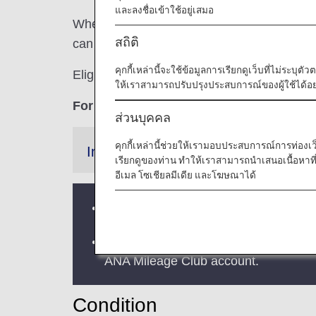
และลงชื่อเข้าใช้อยู่เสมอ
When you use your American Express card
สถิติ
can be converted to ANA Mileage Club mile
คุกกี้เหล่านี้จะใช้ข้อมูลการเรียกดูเว็บที่ไม่ระบุต
Eligible for cards issued in the U.S.
ให้เราสามารถปรับปรุงประสบการณ์ของผู้ใช้ได้อย่
For each $1 (USD) spend, you earn 1 poin
ส่วนบุคคล
คุกกี้เหล่านี้ช่วยให้เรามอบประสบการณ์การท่องเว็บท
Information
เรียกดูของท่าน ทำให้เราสามารถนำเสนอเนื้อหา
อีเมล โซเชียลมีเดีย และโฆษณาได้
You can convert points to miles in uni
It takes 2-4 business days to transf
ANA Mileage Club account.
Condition