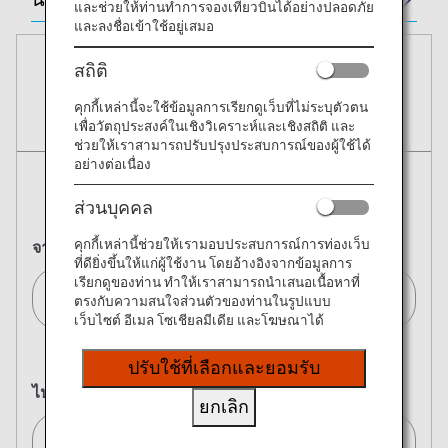
และช่วยให้ท่านทำการจองเที่ยวบินได้อย่างปลอดภัย
และลงชื่อเข้าใช้อยู่เสมอ
สถิติ
การสำรองที่นั่ง
คุกกี้เหล่านี้จะใช้ข้อมูลการเรียกดูเว็บที่ไม่ระบุตัวตน
เพื่อวัตถุประสงค์ในเชิงวิเคราะห์และเชิงสถิติ และ
บัตรโดยสาร
ช่วยให้เราสามารถปรับปรุงประสบการณ์ของผู้ใช้ได้
อย่างต่อเนื่อง
ไปกลับ
เที่ยวเดียว
ส่วนบุคคล
คุกกี้เหล่านี้ช่วยให้เรามอบประสบการณ์การท่องเว็บ
จาก
ที่ดียิ่งขึ้นให้แก่ผู้ใช้งาน โดยอ้างอิงจากข้อมูลการ
เรียกดูของท่าน ทำให้เราสามารถนำเสนอเนื้อหาที่
กรุงเทพมหานคร (BKK)/Bangkok (BKK)[BKK]
ตรงกับความสนใจส่วนตัวของท่านในรูปแบบ
เว็บไซต์ อีเมล โซเชียลมีเดีย และโฆษณาได้
ปรับใช้ที่เลือกและยอมรับ
ไปยัง
ยกเลิก
โตเกียว (ทั้งหมด)/Tokyo (All)[TYO]