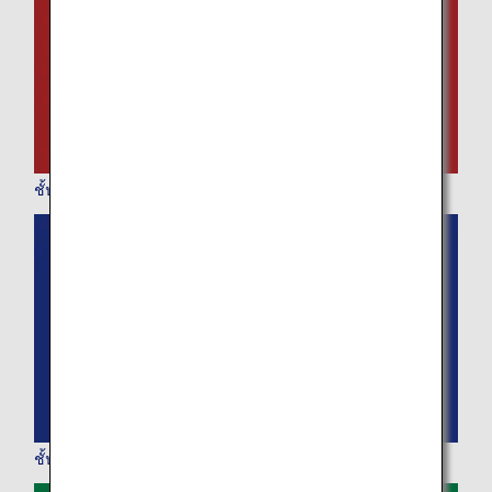
การเดินทางขาเข้า วันและช่วงเวลาออกเดินทาง
เลือกวันที่
ไม่มีเวลาที่กำหนด
เพิ่มจุดเปลี่ยนเครื่องและเวลาต่อเครื่อง
ชั้นเฟิร์สคลาส
1 คน
เกี่ยวกับรหัสโปรโมชั่น
เปรียบเทียบกับค่าโดยสารของ 3 วันก่อนและหลัง
ชั้นธุรกิจ
・ค่าโดยสารที่แสดงเป็นข้อเสนอที่ดีที่สุด สำหรับเงื่อนไขดังกล่าวที่ท่านเลือก