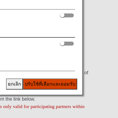
Digital Coupons
s, these electronic coupons can be
r redeeming your accumulated miles.
pons can be displayed and redeemed on
vices.
gital coupons that can be used in units of
ces/products of the ANA Group or its
ยกเลิก
ปรับใช้ที่เลือกและยอมรับ
om the link below.
 only valid for participating partners within