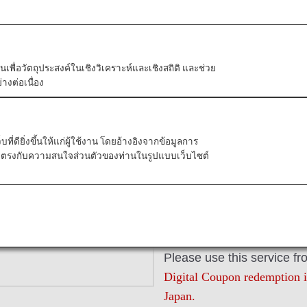
ัวตนเพื่อวัตถุประสงค์ในเชิงวิเคราะห์และเชิงสถิติ และช่วย
Redeem ANA 
างต่อเนื่อง
Unlike ANA Value Voucher
received immediately afte
ี่ดียิ่งขึ้นให้แก่ผู้ใช้งาน โดยอ้างอิงจากข้อมูลการ
In stores, electronic cou
ที่ตรงกับความสนใจส่วนตัวของท่านในรูปแบบเว็บไซต์
smartphones and tablet de
ANA Digital Coupons are di
JPY 1,000 to pay for servi
partner companies.
Please use this service fr
Digital Coupon redemption is
Japan.