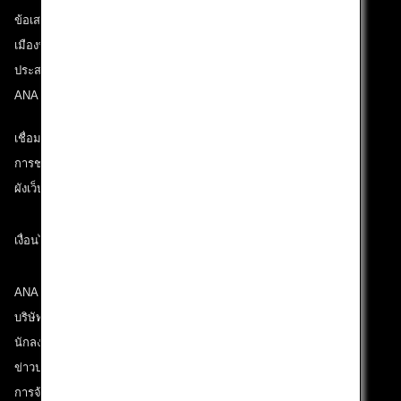
ข้อเสนอและประกาศ
เมืองที่เราเดินทางไป
ประสบการณ์ ANA
ANA Mileage Club
เชื่อมต่อกับ ANA
การช่วยเหลือด้านเทคนิค (ความสามารถในการเข้าถึง)
ผังเว็บไซต์
เงื่อนไขการขนส่ง
ANA Group
บริษัทในเครือ
นักลงทุนสัมพันธ์
ข่าวประชาสัมพันธ์
การจ้างงาน