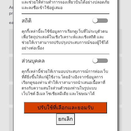
และช่วยให้ท่านทำการจองเที่ยวบินได้อย่างปลอดภัย
As Premium Members, members can take advantage of
และลงชื่อเข้าใช้อยู่เสมอ
priority reservations,
สถิติ
early seat reservations and more.
คุกกี้เหล่านี้จะใช้ข้อมูลการเรียกดูเว็บที่ไม่ระบุตัวตน
เพื่อวัตถุประสงค์ในเชิงวิเคราะห์และเชิงสถิติ และ
Priority Seat Reservations for ANA Japan
ช่วยให้เราสามารถปรับปรุงประสบการณ์ของผู้ใช้ได้
Domestic Flights
อย่างต่อเนื่อง
ส่วนบุคคล
Exemption from Advance Seat Reservation
คุกกี้เหล่านี้ช่วยให้เรามอบประสบการณ์การท่องเว็บ
Charges for ANA International Flights
ที่ดียิ่งขึ้นให้แก่ผู้ใช้งาน โดยอ้างอิงจากข้อมูลการ
เรียกดูของท่าน ทำให้เราสามารถนำเสนอเนื้อหาที่
ตรงกับความสนใจส่วนตัวของท่านในรูปแบบ
เว็บไซต์ อีเมล โซเชียลมีเดีย และโฆษณาได้
Prioritized Reservation Waiting List
ปรับใช้ที่เลือกและยอมรับ
Waitlist Reservations for ANA Japan Domestic
ยกเลิก
Flight Awards