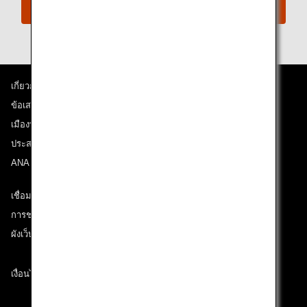
Connect with ANA
เกี่ยวกับ ANA
ข้อเสนอและประกาศ
เมืองที่เราเดินทางไป
ประสบการณ์ ANA
ANA Mileage Club
เชื่อมต่อกับ ANA
การช่วยเหลือด้านเทคนิค (ความสามารถในการเข้าถึง)
ผังเว็บไซต์
เงื่อนไขการขนส่ง