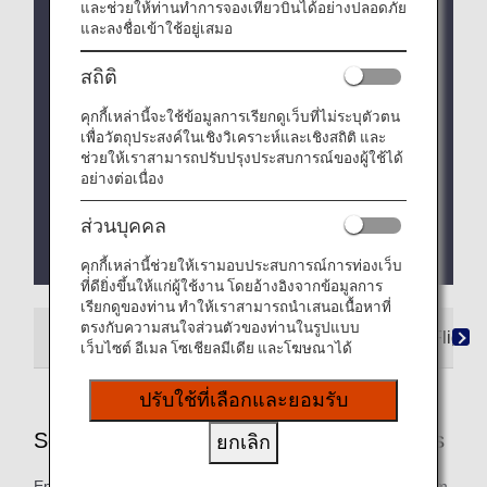
และช่วยให้ท่านทำการจองเที่ยวบินได้อย่างปลอดภัย
Due to a system issue, when booking ANA
และลงชื่อเข้าใช้อยู่เสมอ
Domestic Flight Awards on the ANA website, your
registered Premium Member Service information is
สถิติ
not be shared for flights operated by airlines other
than ANA. Please present your status card or digital
คุกกี้เหล่านี้จะใช้ข้อมูลการเรียกดูเว็บที่ไม่ระบุตัวตน
card when redeeming Premium Member Service
เพื่อวัตถุประสงค์ในเชิงวิเคราะห์และเชิงสถิติ และ
benefits. We apologize for the inconvenience.
ช่วยให้เราสามารถปรับปรุงประสบการณ์ของผู้ใช้ได้
อย่างต่อเนื่อง
We will be updating the ANA Super Flyers Card
service starting in April 2028.
ส่วนบุคคล
For more details, please review the
Changes to
the ANA Super Flyers Card System
.
คุกกี้เหล่านี้ช่วยให้เรามอบประสบการณ์การท่องเว็บ
ที่ดียิ่งขึ้นให้แก่ผู้ใช้งาน โดยอ้างอิงจากข้อมูลการ
เรียกดูของท่าน ทำให้เราสามารถนำเสนอเนื้อหาที่
ตรงกับความสนใจส่วนตัวของท่านในรูปแบบ
ANA-Operated Flights
Star Alliance Partner Flights
เว็บไซต์ อีเมล โซเชียลมีเดีย และโฆษณาได้
ปรับใช้ที่เลือกและยอมรับ
Services Offered on ANA-Operated Flights
ยกเลิก
Enjoy these special services that will take you smoothly from