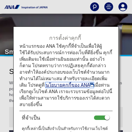
การตั้งค่าคุกกี้
หน้าแรกของ ANA ใช้คุกกี้ที่จำเป็นเพื่อให้ผู้
Smooth Flying
ใช้ได้รับประสบการณ์การท่องเว็บที่ดียิ่งขึ้น คุกกี้
เพิ่มเติมจะใช้เมื่อท่านยินยอมเท่านั้น อย่างไร
ก็ตาม โปรดทราบว่าการปฏิเสธคุกกี้ดังกล่าว
Smooth Flying for a Pleasant Flight
อาจทำให้องค์ประกอบของเว็บไซต์จำนวนมาก
ทำงานได้ไม่เหมาะสม สำหรับรายละเอียดเพิ่ม
We are committed to making our travelers as comfortable as
เติม โปรดดูที่
นโยบายคุกกี้ของ ANA
เมื่อท่าน
possible, and even more for our Premium Members. We
เรียกดูเว็บไซต์ ANA เราจะรวบรวมข้อมูลต่อไปนี้
hope you enjoy these special services to support you
เพื่อให้ท่านสามารถใช้บริการของเราได้สะดวก
throughout your travel.
สบายยิ่งขึ้น
ที่จำเป็น
Information
คุกกี้เหล่านี้เป็นสิ่งจำเป็นสำหรับการใช้งานเว็บไซต์