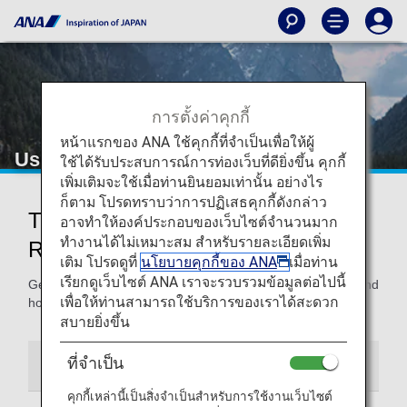
การตั้งค่าคุกกี้
หน้าแรกของ ANA ใช้คุกกี้ที่จำเป็นเพื่อให้ผู้
Using and Sharing Awards
ใช้ได้รับประสบการณ์การท่องเว็บที่ดียิ่งขึ้น คุกกี้
เพิ่มเติมจะใช้เมื่อท่านยินยอมเท่านั้น อย่างไร
ก็ตาม โปรดทราบว่าการปฏิเสธคุกกี้ดังกล่าว
Tips for Using Awards and
อาจทำให้องค์ประกอบของเว็บไซต์จำนวนมาก
ทำงานได้ไม่เหมาะสม สำหรับรายละเอียดเพิ่ม
Registering Others
เติม โปรดดูที่
นโยบายคุกกี้ของ ANA
เมื่อท่าน
เรียกดูเว็บไซต์ ANA เราจะรวบรวมข้อมูลต่อไปนี้
Get all the details on how to use the miles you’ve earned and
เพื่อให้ท่านสามารถใช้บริการของเราได้สะดวก
how to register others so they can use them too.
สบายยิ่งขึ้น
ที่จำเป็น
Using Awards
Award User Registration
คุกกี้เหล่านี้เป็นสิ่งจำเป็นสำหรับการใช้งานเว็บไซต์