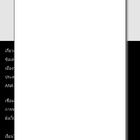
flight cannot use flight awards.
Terms and conditions for award usage are subject to
change without notice.
เกี่ยวกับ ANA
ข้อเสนอและประกาศ
เมืองที่เราเดินทางไป
ประสบการณ์ ANA
ANA Mileage Club
เชื่อมต่อกับ ANA
การช่วยเหลือด้านเทคนิค (ความสามารถในการเข้าถึง)
ผังเว็บไซต์
เงื่อนไขการขนส่ง