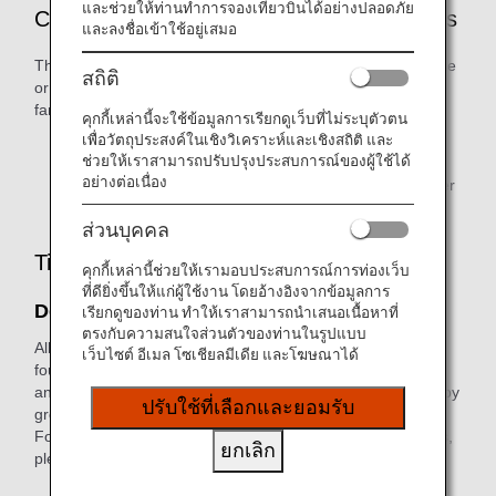
และช่วยให้ท่านทำการจองเที่ยวบินได้อย่างปลอดภัย
Customers Who are Eligible to Use Awards
และลงชื่อเข้าใช้อยู่เสมอ
The ANA Mileage Club (AMC) primary member, their spouse
สถิติ
or same-sex partner, and relatives within two degrees of
family relationship are eligible to use awards.
คุกกี้เหล่านี้จะใช้ข้อมูลการเรียกดูเว็บที่ไม่ระบุตัวตน
เพื่อวัตถุประสงค์ในเชิงวิเคราะห์และเชิงสถิติ และ
Award user registration is required in advance.
ช่วยให้เราสามารถปรับปรุงประสบการณ์ของผู้ใช้ได้
อย่างต่อเนื่อง
Only the primary member can redeem miles for partner
points.
ส่วนบุคคล
Tips When Applying for Awards
คุกกี้เหล่านี้ช่วยให้เรามอบประสบการณ์การท่องเว็บ
ที่ดียิ่งขึ้นให้แก่ผู้ใช้งาน โดยอ้างอิงจากข้อมูลการ
Don't Let Miles Expire
เรียกดูของท่าน ทำให้เราสามารถนำเสนอเนื้อหาที่
ตรงกับความสนใจส่วนตัวของท่านในรูปแบบ
All miles credited to customers' accounts are divided into
เว็บไซต์ อีเมล โซเชียลมีเดีย และโฆษณาได้
four different groups (Groups 1 to 4). The expiration date
and benefits/procedures for which miles can be used vary by
ปรับใช้ที่เลือกและยอมรับ
group.
For information on how each mileage account group differs,
ยกเลิก
please see
What is a Mileage Account Groups?
Mileage will expire based on Japan Standard Time.