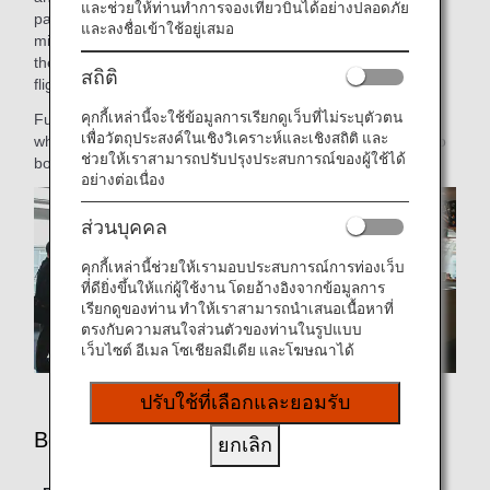
และช่วยให้ท่านทำการจองเที่ยวบินได้อย่างปลอดภัย
passengers board the aircraft first, followed by those in
และลงชื่อเข้าใช้อยู่เสมอ
middle seats and then those in aisle seats. We have
therefore decided to introduce this boarding order for our
สถิติ
flights.
คุกกี้เหล่านี้จะใช้ข้อมูลการเรียกดูเว็บที่ไม่ระบุตัวตน
Furthermore, we will resume our Priority Boarding Service
เพื่อวัตถุประสงค์ในเชิงวิเคราะห์และเชิงสถิติ และ
which was temporarily suspended, and invite passengers to
ช่วยให้เราสามารถปรับปรุงประสบการณ์ของผู้ใช้ได้
board the aircraft in the order shown below.
อย่างต่อเนื่อง
ส่วนบุคคล
คุกกี้เหล่านี้ช่วยให้เรามอบประสบการณ์การท่องเว็บ
ที่ดียิ่งขึ้นให้แก่ผู้ใช้งาน โดยอ้างอิงจากข้อมูลการ
เรียกดูของท่าน ทำให้เราสามารถนำเสนอเนื้อหาที่
ตรงกับความสนใจส่วนตัวของท่านในรูปแบบ
เว็บไซต์ อีเมล โซเชียลมีเดีย และโฆษณาได้
ปรับใช้ที่เลือกและยอมรับ
Boarding Order
ยกเลิก