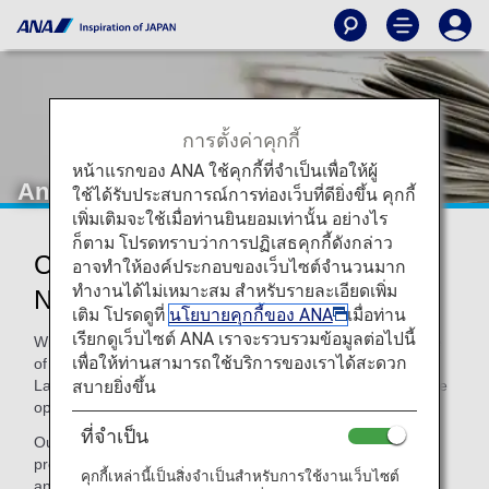
การตั้งค่าคุกกี้
หน้าแรกของ ANA ใช้คุกกี้ที่จำเป็นเพื่อให้ผู้
Announcements
ใช้ได้รับประสบการณ์การท่องเว็บที่ดียิ่งขึ้น คุกกี้
เพิ่มเติมจะใช้เมื่อท่านยินยอมเท่านั้น อย่างไร
ก็ตาม โปรดทราบว่าการปฏิเสธคุกกี้ดังกล่าว
Changes to Boarding Order (from
อาจทำให้องค์ประกอบของเว็บไซต์จำนวนมาก
ทำงานได้ไม่เหมาะสม สำหรับรายละเอียดเพิ่ม
November 15, 2021)
เติม โปรดดูที่
นโยบายคุกกี้ของ ANA
เมื่อท่าน
เรียกดูเว็บไซต์ ANA เราจะรวบรวมข้อมูลต่อไปนี้
With the aim of providing our customers with greater peace
เพื่อให้ท่านสามารถใช้บริการของเราได้สะดวก
of mind on flights, we collaborated with the Nishinari
สบายยิ่งขึ้น
Laboratory at Tokyo University to carry out research into the
optimum boarding process.
ที่จำเป็น
Our findings revealed that we can make the boarding
process smoother while preventing crowding in the aisles
คุกกี้เหล่านี้เป็นสิ่งจำเป็นสำหรับการใช้งานเว็บไซต์
and other areas of the cabin, by having window seat