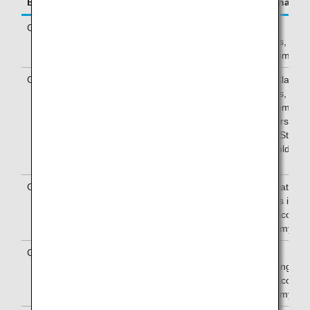
Boarding Order
Japan Domestic Flights
International Fl
Group1
Diamond Service
First Class
Members
passengers, Dia
Service Members
Group2
Platinum Service
Business Class
Members, Super Flyers
passengers, Plat
Members, Star Alliance
Service Members
Gold Members, Premium
Super Flyers
Class passengers
Members, Star
Alliance Gold
Members
Group3
Window seat passengers
Window seat
passengers in
Premium Econom
and Economy Cla
Group4
Middle seat passengers
Middle
seat passengers 
Premium Econom
and Economy Cla