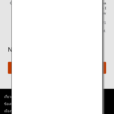
Group5
Aisle seat passengers
Aisle seat passe
in Premium Econ
and Economy Cla
November 1, 2021
All Nippon Airways Co., Ltd.
Need More Assistance?
Connect with ANA
เกี่ยวกับ ANA
ข้อเสนอและประกาศ
เมืองที่เราเดินทางไป