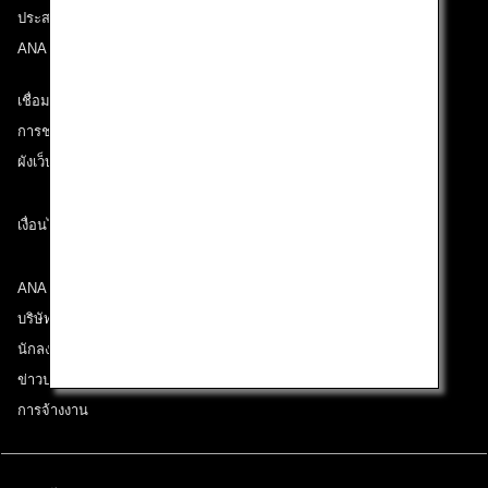
ประสบการณ์ ANA
ANA Mileage Club
เชื่อมต่อกับ ANA
การช่วยเหลือด้านเทคนิค (ความสามารถในการเข้าถึง)
ผังเว็บไซต์
เงื่อนไขการขนส่ง
ANA Group
บริษัทในเครือ
นักลงทุนสัมพันธ์
ข่าวประชาสัมพันธ์
การจ้างงาน