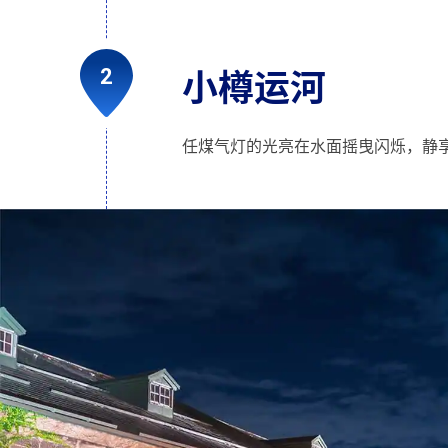
小樽运河
任煤气灯的光亮在水面摇曳闪烁，静