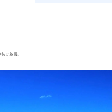
树彼此依偎。