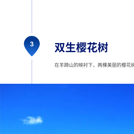
双生樱花树
在羊蹄山的映衬下，两棵美丽的樱花