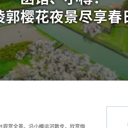
棱郭樱花夜景尽享
春
台观赏全景。沿小樽运河散步，欣赏绚