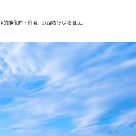
 Clark的雕像向下俯瞰，辽阔牧场尽收眼底。