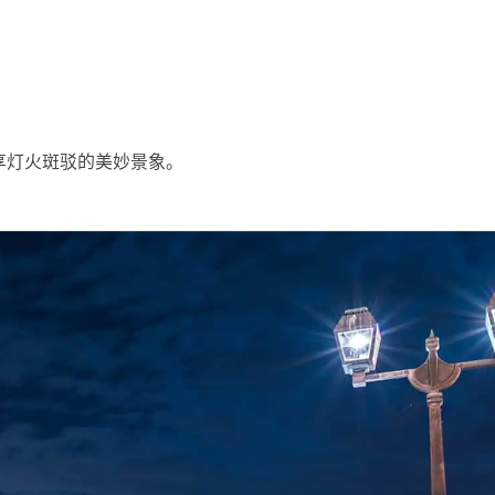
享灯火斑驳的美妙景象。