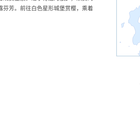
露芬芳。前往白色星形城堡赏樱，乘着