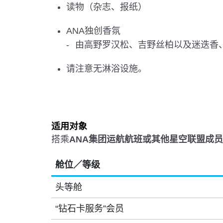
读物（杂志、报纸）
ANA独创香氛
由高野罗汉松、吉野丝柏以及迷迭香、
请注意无淋浴设施。
适用对象
搭乘
ANA集团运航航班或其他星空联盟成
舱位／等级
头等舱
“钻石卡服务”会员