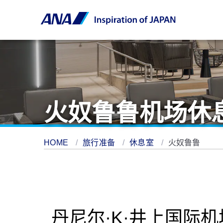
火奴鲁鲁机场休
HOME
旅行准备
休息室
火奴鲁鲁
丹尼尔·K·井上国际