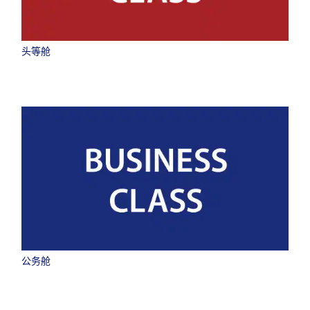
头等舱
公务舱