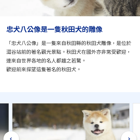
旅遊資訊
ANA 服務
忠犬八公像是一隻秋田犬的雕像
「忠犬八公像」是一隻來自秋田縣的秋田犬雕像，是位於
關閉
澀谷站前的著名觀光景點。秋田犬在國外亦非常受歡迎，
連來自世界各地的名人都趨之若騖。
歡迎前來探望這隻著名的秋田犬。