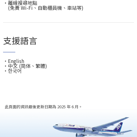
・
離線搜尋地點
(免費 Wi-Fi、自動櫃員機、車站等)
支援語言
・
English
・
中文 (简体、繁體)
・
한국어
此頁面的資訊最後更新日期為 2025 年 6 月。