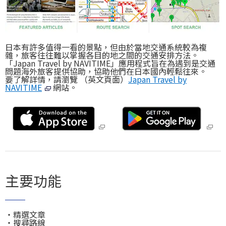
旅遊資訊
ANA 服務
日本有許多值得一看的景點，但由於當地交通系統較為複
雜，旅客往往難以掌握各目的地之間的交通安排方法。
「Japan Travel by NAVITIME」應用程式旨在為遇到是交通
問題海外旅客提供協助，協助他們在日本國內輕鬆往來。
要了解詳情，請瀏覽 （英文頁面）
Japan Travel by
關閉
NAVITIME
網站。
主要功能
・
精選文章
・
搜尋路線