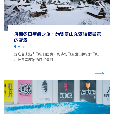
展開冬日療癒之旅，飽覽富山充滿詩情畫意
的雪景
富山
走進富山迷人的冬日國度，到夢幻的五箇山和宏偉的庄
川峽探索原始的日式景觀