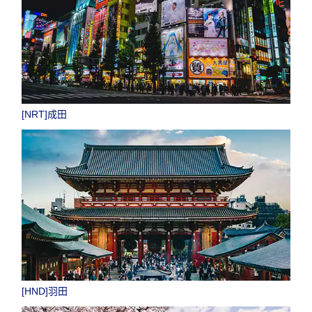
[NRT]成田
[HND]羽田