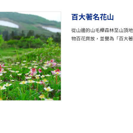
百大著名花山
從山邊的山毛櫸森林至山頂地區
物百花齊放，並譽為「百大著