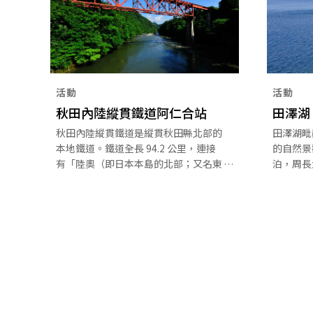
活動
活動
秋田內陸縱貫鐵道阿仁合站
田澤湖
秋田內陸縱貫鐵道是縱貫秋田縣北部的
田澤湖毗
本地鐵道。鐵道全長 94.2 公里，連接
的自然景
有「陸奧（即日本本島的北部；又名東
泊，周長
北）小京都」之稱的角館站，以及擁有
湖水散發
全球最大太鼓的鷹巢站。沿線有許多觀
說中一位
光景點，包括著名的花景、溫泉和古老
同方式遊
的城鎮景觀。鐵道接近中央位置是阿仁
駕車、騎
合站，這裡是秋田古代冬狩獵人的起源
許多旅遊
地。您可在阿仁合站體驗一下冬狩文
化。