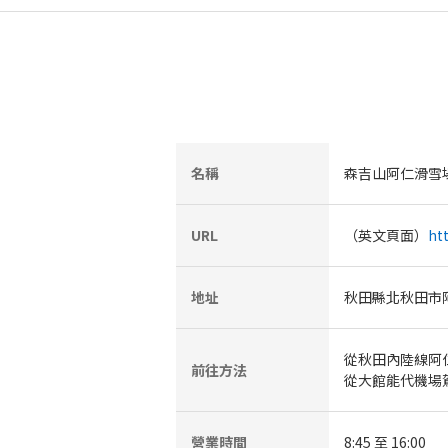
名稱
森吉山阿仁滑雪
URL
（英文頁面）
ht
地址
秋田縣北秋田市阿
從秋田內陸線阿仁
前往方法
從大館能代機場駕
營業時間
8:45 至 16:00