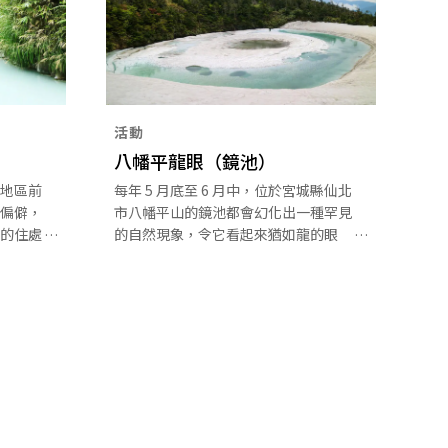
活動
八幡平龍眼（鏡池）
地區前
每年 5 月底至 6 月中，位於宮城縣仙北
偏僻，
市八幡平山的鏡池都會幻化出一種罕見
的住處
的自然現象，令它看起來猶如龍的眼
提供了
睛。由於有大量在春天融解的雪水湧入
池塘，因此池塘中央因浮力而上升，及
後開始融化，而所產生的景象就像是一
隻龍的眼睛。您可能會有幸親眼目睹在
這段時間才出現的神秘景色。