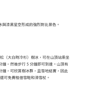
樹冰與漆黑星空形成的強烈對比景色。
松（大白時冷杉）樹冰，可在山頂站乘坐
 分鐘，然後步行 5 分鐘即可到達。山頂有
 分鐘，可欣賞樹冰群，且雪地結實，因此
還可免費租借雪鞋和滑雪杖。