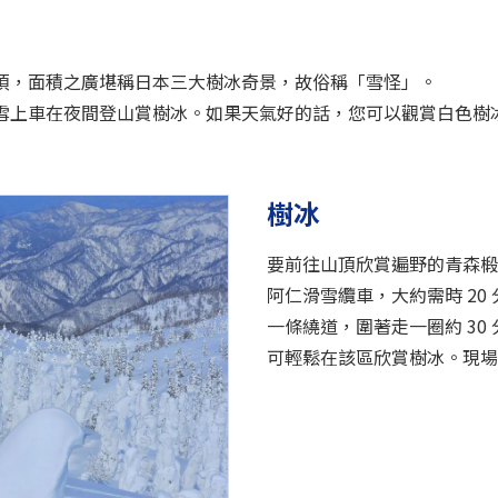
的山頂，面積之廣堪稱日本三大樹冰奇景，故俗稱「雪怪」。
乘雪上車在夜間登山賞樹冰。如果天氣好的話，您可以觀賞白色
樹冰
要前往山頂欣賞遍野的青森椴
阿仁滑雪纜車，大約需時 20
一條繞道，圍著走一圈約 30
可輕鬆在該區欣賞樹冰。現場