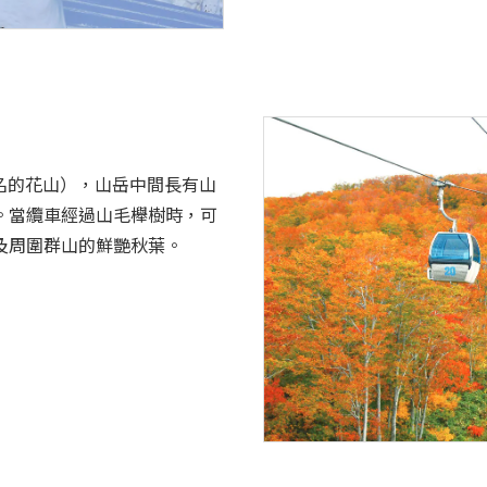
著名的花山），山岳中間長有山
。當纜車經過山毛櫸樹時，可
及周圍群山的鮮艷秋葉。