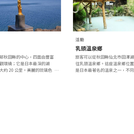
活動
乳頭溫泉鄉
鄰秋田縣的中心，四面由豐富
旅客可以從秋田縣仙北市田澤湖
觀環繞；它是日本最深的湖
往乳頭溫泉鄉。這座溫泉鄉位置
大約 20 公里。美麗的琉璃色
是日本最著名的溫泉之一，不同
著神秘的氣息，湖泊聞名於傳
會提供特性各異的溫泉水。這裡
名叫辰子的美女。遊客可以不
關於不同溫泉浴場的實用資訊。
覽湖區一帶的美麗風光，例如
單車、乘船、滑雪，以及參觀
景點和歷史遺跡。