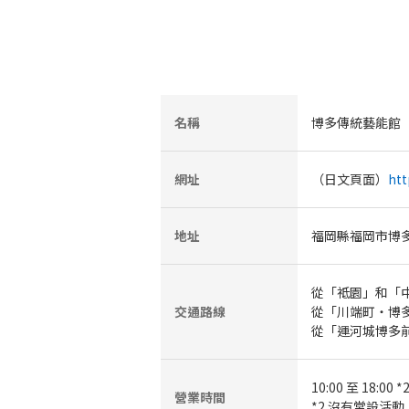
名稱
博多傳統藝能館
網址
（日文頁面）
htt
地址
福岡縣福岡市博多區
從「祗園」和「中
交通路線
從「川端町・博多
從「運河城博多前
10:00 至 18:00 *
營業時間
*2 沒有常設活動