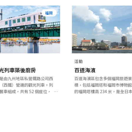
福岡
活動
光列車築後廚房
百道海濱
是由九州地區私營鐵路公司西
百道海濱區包含多個福岡旅遊景
（西鐵）營運的觀光列車。列
標，包括福岡塔和福岡市博物館
餐車組成，共有 52 個座位，
的福岡塔樓高 234 米，是全日
個具內置薄餅烤爐的廚房。列
海濱塔。福岡塔是福岡市西面副
西鐵福岡及大牟田站，旅客可
的象徵。由於福岡塔以 8,000 
沿途如詩如畫的鄉村景致，一
建成，加上等邊三角形的特殊外
味佳餚。車身的紅色格紋設計
此又名為「Mirror Sail」（閃
廚房布，而列車的內部則以當
鏡子風帆）。
成。車程歷時 2.5 小時，能讓