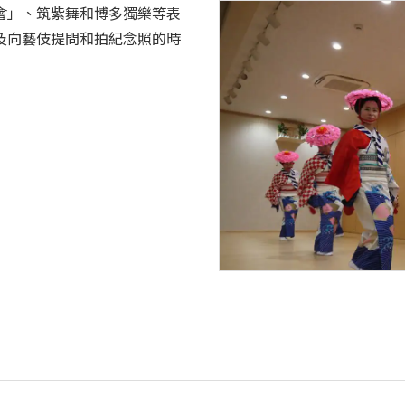
會」、筑紫舞和博多獨樂等表
及向藝伎提問和拍紀念照的時