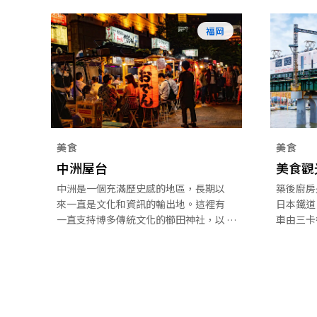
福岡
美食
美食
中洲屋台
美食觀
中洲是一個充滿歷史感的地區，長期以
築後廚房
來一直是文化和資訊的輸出地。這裡有
日本鐵道
一直支持博多傳統文化的櫛田神社，以
車由三卡
及聚集最新潮流的娛樂場所——博多運
並設有一
河城。隨著日落，屋台（傳統的日本街
車會穿越
頭小吃攤）逐漸開始出現。
一邊欣賞
邊品嚐美
靈感源自
地原料製