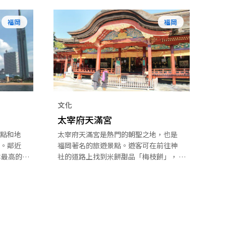
福岡
福岡
文化
太宰府天滿宮
點和地
太宰府天滿宮是熱門的朝聖之地，也是
。鄰近
福岡著名的旅遊景點。遊客可在前往神
本最高的
社的道路上找到米餅甜品「梅枝餅」，
中心區
並欣賞「曲水之宴」等活動。太宰府天
塊單面鏡
滿宮是一座神社，建於菅原道真的墳墓
觀，因
上，將他奉為神明祭祀。菅原道真被尊
閃發光的
為學問、忠誠與幸運之神，每年吸引日
本以至世界各地約 800 萬名遊客前來參
拜。