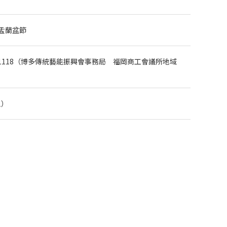
盂蘭盆節
41-1118（博多傳統藝能振興會事務局 福岡商工會議所地域
人）