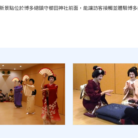
開館。此新景點位於博多總鎮守櫛田神社前面，能讓訪客接觸並體驗