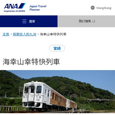
Hong Kong
預訂機票
選單
主頁
探索迷人的九洲
海幸山幸特快列車
宮崎
海幸山幸特快列車
推薦地方
旅遊構想
目的地