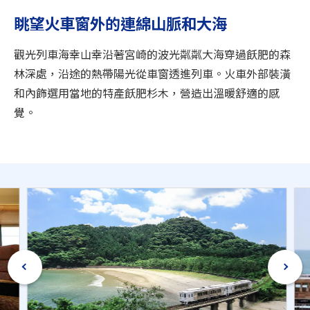
旅遊資訊
眺望火車窗外的連綿山脈和大海
ANA 服務
觀光列車海幸山幸沿著宮崎的波光粼粼大海穿過飫肥的森
林深處，沿途的熱帶陽光從車窗透進列車。火車外部裝潢
和內飾選用當地的特產飫肥杉木，營造出溫暖舒適的感
關閉
覺。