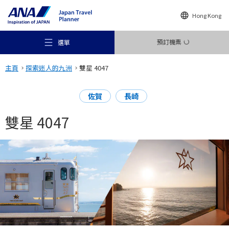
Hong Kong
預訂機票
選單
主頁
探索迷人的九洲
雙星 4047
佐賀
長崎
雙星 4047
推薦地方
旅遊構想
目的地