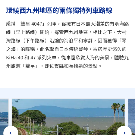
旅遊資訊
環繞西九州地區的兩條獨特列車路線
ANA 服務
乘搭「雙星 4047」列車，從擁有日本最大潮差的有明海路
線（早上路線）開始，探索西九州地區。相比之下，大村
灣路線（下午路線）沿途的海浪平和寧靜，因而獲得「琴
關閉
之海」的暱稱，此名取自日本傳統豎琴。乘搭歷史悠久的
KiHa 40 和 47 系列火車，從車窗欣賞大海的美景，體驗九
州旅遊「雙星」，即佐賀縣和長崎縣的景點。