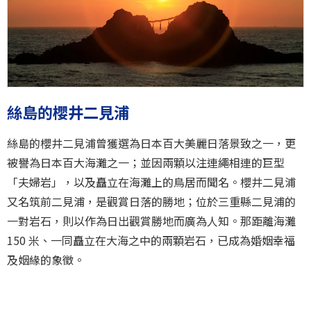
絲島的櫻井二見浦
絲島的櫻井二見浦曾獲選為日本百大美麗日落景致之一，更
被譽為日本百大海灘之一；並因兩顆以注連繩相連的巨型
「夫婦岩」，以及矗立在海灘上的鳥居而聞名。櫻井二見浦
又名筑前二見浦，是觀賞日落的勝地；位於三重縣二見浦的
一對岩石，則以作為日出觀賞勝地而廣為人知。那距離海灘
150 米、一同矗立在大海之中的兩顆岩石，已成為婚姻幸福
及姻緣的象徵。