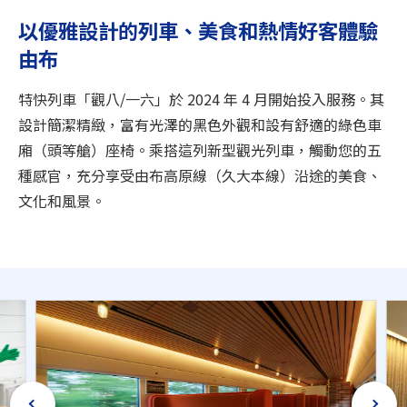
旅遊資訊
以優雅設計的列車、美食和熱情好客體驗
由布
ANA 服務
特快列車「觀八/一六」於 2024 年 4 月開始投入服務。其
設計簡潔精緻，富有光澤的黑色外觀和設有舒適的綠色車
關閉
廂（頭等艙）座椅。乘搭這列新型觀光列車，觸動您的五
種感官，充分享受由布高原線（久大本線）沿途的美食、
文化和風景。