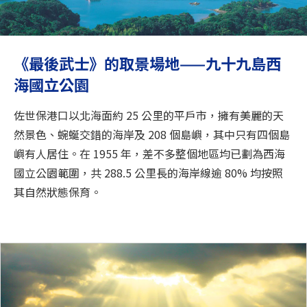
旅遊資訊
ANA 服務
《最後武士》的取景場地——九十九島西
海國立公園
關閉
佐世保港口以北海面約 25 公里的平戶市，擁有美麗的天
然景色、蜿蜒交錯的海岸及 208 個島嶼，其中只有四個島
嶼有人居住。在 1955 年，差不多整個地區均已劃為西海
國立公園範圍，共 288.5 公里長的海岸線逾 80% 均按照
其自然狀態保育。