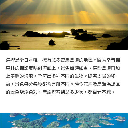
這裡是全日本唯一擁有眾多密集島嶼的地區。闊葉常青樹
森林的樹影反映到海面上，景色如詩如畫。這些島嶼再加
上寧靜的海浪，孕育出多種不同的生物。隨著太陽的移
動，景色每分每秒都會有所不同。時令花卉及鳥類為該區
的景色增添色彩，無論遊客到訪多少次，都百看不厭。