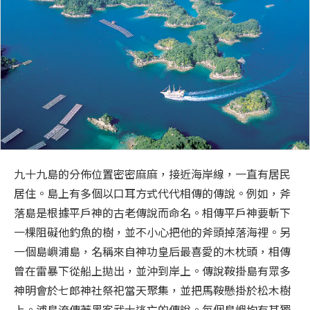
九十九島的分佈位置密密麻麻，接近海岸線，一直有居民
居住。島上有多個以口耳方式代代相傳的傳說。例如，斧
落島是根據平戶神的古老傳說而命名。相傳平戶神要斬下
一棵阻礙他釣魚的樹，並不小心把他的斧頭掉落海裡。另
一個島嶼浦島，名稱來自神功皇后最喜愛的木枕頭，相傳
曾在雷暴下從船上拋出，並沖到岸上。傳說鞍掛島有眾多
神明會於七郎神社祭祀當天聚集，並把馬鞍懸掛於松木樹
上。浦島流傳著黑客武士逃亡的傳說。每個島嶼均有其獨