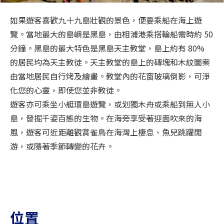
如果遊客喜歡九十九島壯觀的景色，便要乘船在海上遊
覽。當地最大的島嶼是黑島，由相浦港乘搭輪船需時約 50
分鐘。黑島的最大特色是黑島天主教堂，島上約有 80%
的居民均為天主教徒。天主教堂的島上的磚塊和木紋圖案
由當地居民自行烤及繪畫。教堂內的花窗玻璃倒影，可淨
化您的心靈，即使您並非教徒。
遊客亦可乘坐小艇環島遊覽，或划獨木舟或乘船到無人小
島，發掘千姿百態的生物。在海旁享受著迎面吹來的海
風，遊客可近距離觀賞雀鳥在海灣上棲息、魚兒跳躍閒
游，或隨著季節轉變的花卉。
位置