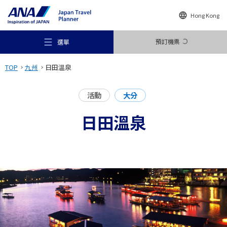
Hong Kong
預訂機票
選單
TOP
九州
日田溫泉
活動
大分
日田溫泉
推薦地方
旅遊構想
目的地