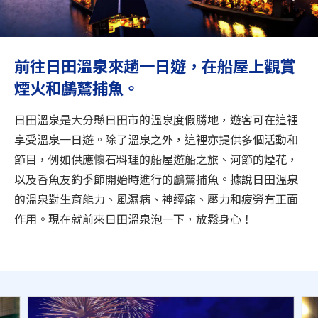
旅遊資訊
ANA 服務
前往日田溫泉來趟一日遊，在船屋上觀賞
煙火和鸕鶿捕魚。
關閉
日田溫泉是大分縣日田市的溫泉度假勝地，遊客可在這裡
享受溫泉一日遊。除了溫泉之外，這裡亦提供多個活動和
節目，例如供應懷石料理的船屋遊船之旅、河節的煙花，
以及香魚友釣季節開始時進行的鸕鶿捕魚。據說日田溫泉
的溫泉對生育能力、風濕病、神經痛、壓力和疲勞有正面
作用。現在就前來日田溫泉泡一下，放鬆身心！