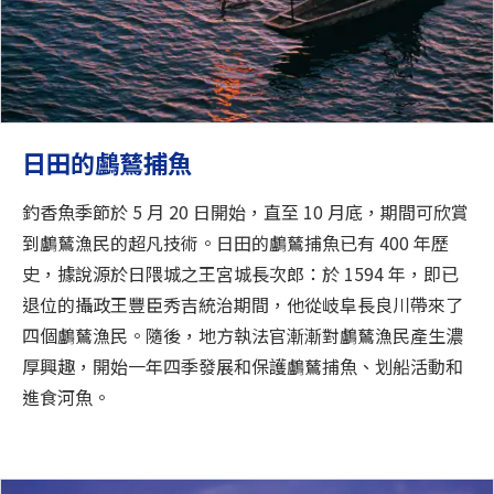
日田的鸕鶿捕魚
釣香魚季節於 5 月 20 日開始，直至 10 月底，期間可欣賞
到鸕鶿漁民的超凡技術。日田的鸕鶿捕魚已有 400 年歷
史，據說源於日隈城之王宮城長次郎：於 1594 年，即已
退位的攝政王豐臣秀吉統治期間，他從岐阜長良川帶來了
四個鸕鶿漁民。隨後，地方執法官漸漸對鸕鶿漁民產生濃
厚興趣，開始一年四季發展和保護鸕鶿捕魚、划船活動和
進食河魚。