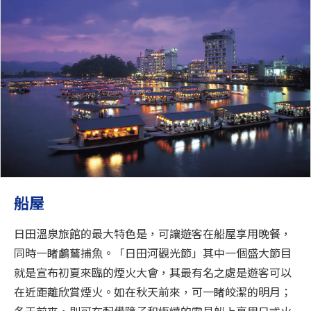
船屋
日田溫泉旅館的最大特色是，可讓遊客在船屋享用晚餐，
同時一睹鸕鶿捕魚。「日田河觀光節」其中一個盛大節目
就是宣布初夏來臨的煙火大會，其最有名之處是遊客可以
在近距離欣賞煙火。如在秋天前來，可一睹皎潔的明月；
冬天前來，則可在配備障子和炬燵的雪見船上享用日式火