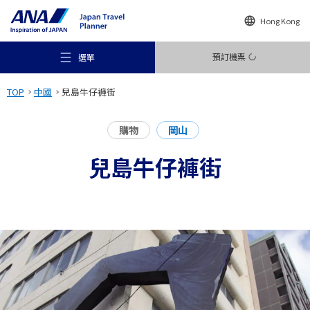
Hong Kong
預訂機票
選單
TOP
中國
兒島牛仔褲街
購物
岡山
兒島牛仔褲街
推薦地方
旅遊構想
目的地