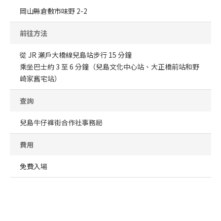
岡山縣倉敷市味野 2-2
前往方法
從 JR 瀬戶大橋線兒島站步行 15 分鐘
乘坐巴士約 3 至 6 分鐘（兒島文化中心站、大正橋前站和野
崎家舊宅站）
查詢
兒島牛仔褲街合作社事務局
費用
免費入場