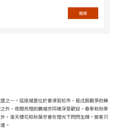
搜尋
城堡之一。這座城堡位於會津若松市，是戊辰戰爭的舞
史之外，夜間亮燈的鶴城亦同樣深受歡迎。春季和秋季
之外，漫天櫻花和秋葉亦會在燈光下閃閃生輝。旅客只
到達。