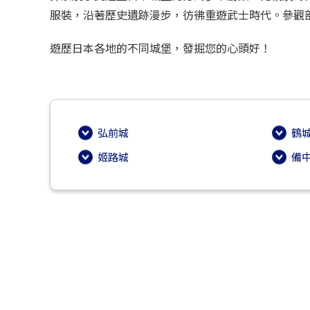
服裝，沿著歷史遺跡漫步，彷彿重遊武士時代。參觀
遊歷日本各地的不同城堡，發掘您的心頭好！
弘前城
鶴
姬路城
備