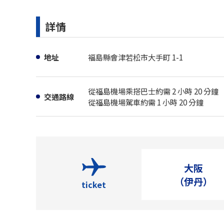
詳情
地址
褔島縣會津若松市大手町 1-1
從福島機場乘搭巴士約需 2 小時 20 分鐘
交通路線
從福島機場駕車約需 1 小時 20 分鐘
大阪
（伊丹）
ticket