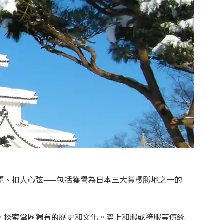
麗、扣人心弦——包括獲譽為日本三大賞櫻勝地之一的
。探索當區獨有的歷史和文化。穿上和服或袴服等傳統