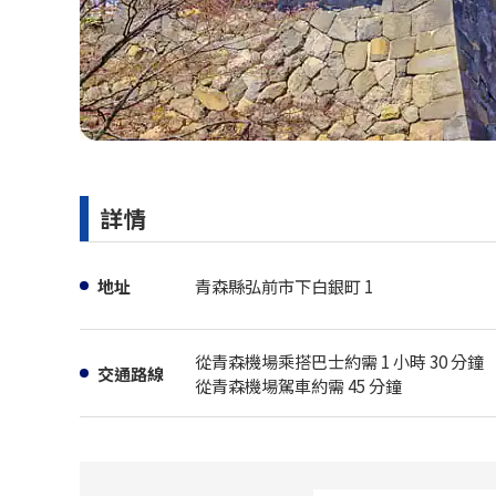
詳情
地址
青森縣弘前市下白銀町 1
從青森機場乘搭巴士約需 1 小時 30 分鐘
交通路線
從青森機場駕車約需 45 分鐘