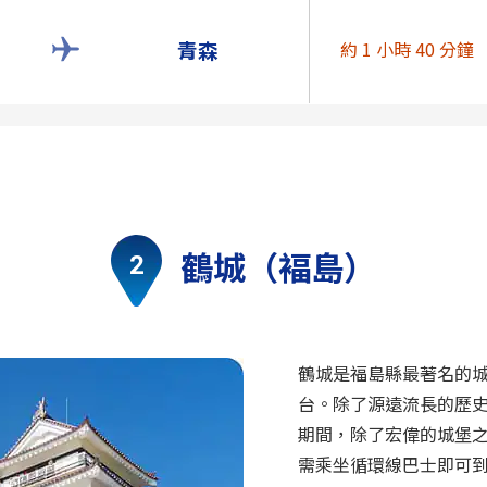
青森
約 1 小時 40 分鐘
鶴城（褔島）
鶴城是福島縣最著名的
台。除了源遠流長的歷
期間，除了宏偉的城堡
需乘坐循環線巴士即可