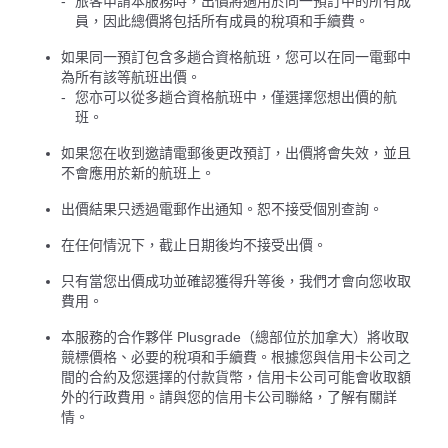
旅客申請本服務時，出價將適用於同一預訂中的所有成
員，因此總價將包括所有成員的稅項和手續費。
如果同一預訂包含多趟合資格航班，您可以在同一電郵中
為所有該等航班出價。
您亦可以從多趟合資格航班中，僅選擇您想出價的航
班。
如果您在收到邀請電郵後更改預訂，出價將會失效，並且
不會應用於新的航班上。
出價結果只透過電郵作出通知。恕不接受個別查詢。
在任何情況下，截止日期後均不接受出價。
只有當您出價成功並確認獲得升等後，我們才會向您收取
費用。
本服務的合作夥伴 Plusgrade（總部位於加拿大）將收取
競標價格、必要的稅項和手續費。根據您與信用卡公司之
間的合約及您選擇的付款貨幣，信用卡公司可能會收取額
外的行政費用。請與您的信用卡公司聯絡，了解有關詳
情。