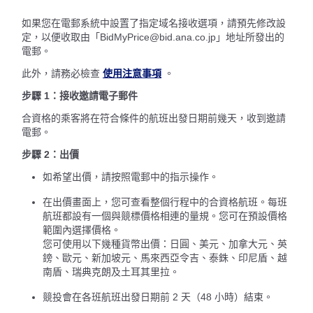
如果您在電郵系統中設置了指定域名接收選項，請預先修改設
定，以便收取由「BidMyPrice@bid.ana.co.jp」地址所發出的
電郵。
此外，請務必檢查
使用注意事項
。
步驟 1：接收邀請電子郵件
合資格的乘客將在符合條件的航班出發日期前幾天，收到邀請
電郵。
步驟 2：出價
如希望出價，請按照電郵中的指示操作。
在出價畫面上，您可查看整個行程中的合資格航班。每班
航班都設有一個與競標價格相連的量規。您可在預設價格
範圍內選擇價格。
您可使用以下幾種貨幣出價：日圓、美元、加拿大元、英
鎊、歐元、新加坡元、馬來西亞令吉、泰銖、印尼盾、越
南盾、瑞典克朗及土耳其里拉。
競投會在各班航班出發日期前 2 天（48 小時）結束。