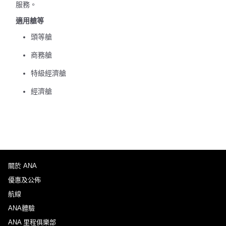
服務。
適用艙等
頭等艙
商務艙
特級經濟艙
經濟艙
關於 ANA
優惠及公佈
航線
ANA體驗
ANA 里程俱樂部