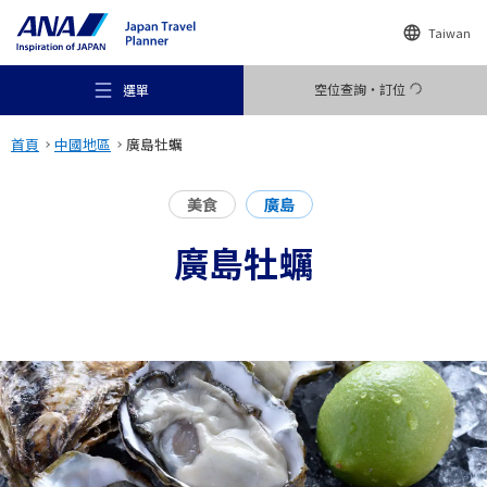
Taiwan
空位查詢・訂位
選單
首頁
中國地區
廣島牡蠣
美食
廣島
廣島牡蠣
推薦景點
旅遊尋找靈感
目的地