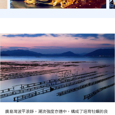
廣島灣波平浪靜，潮流強度亦適中，構成了培育牡蠣的良