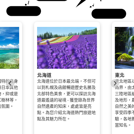
九州
沖繩
北海道
東北
獨特的自身
北海道位於日本最北端，不但可
東北地區
與日本其他
以到札幌及函館暢遊歷史名勝及
為界，由
物，抑或是
北部特色美食，更可以探訪北海
三陸地區
紅樹林等，
道最遙遠的祕境 - 獲登錄為世界
及地形，
的氛圍。
自然遺產的知床，處處皆是亮
自然之美
點。為您介紹北海道熱門旅遊地
享受四季
點及其魅力所在。
驗，各地
當知名。