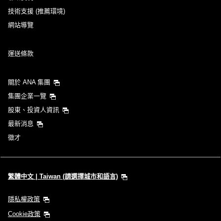
技術支援 (推薦環境)
網站導覽
回程出發日及時段
運送條款
選擇日期
關於 ANA 集團
不指定時間
集團企業一覽
股東、投資人資訊
新增中途停留地及轉機所需時間
最新消息
徵才
1 人
繁體中文 | Taiwan (請選擇城市和語言)
隱私權政策
關於優惠代碼
Cookie政策