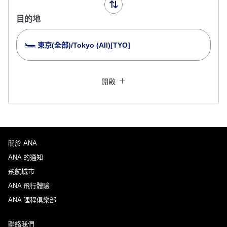
目的地
東京(全部)/Tokyo (All)[TYO]
以停留多個城市為條件查詢
關閉
經濟艙
開啟
來回指定不同艙等查詢
沒有指定票價類型
規範與細則
關於 ANA
去程出發日及時段
ANA 的通知
選擇日期
飛航城市
ANA 飛行體驗
ANA 哩程俱樂部
不指定時間
聯絡我們
新增中途停留地及轉機所需時間