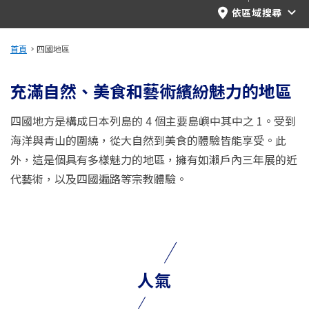
旅遊資訊
依區域搜尋
ANA 服務
首頁
四國地區
充滿自然、美食和藝術繽紛魅力的地區
關閉
四國地方是構成日本列島的 4 個主要島嶼中其中之 1。受到
海洋與青山的圍繞，從大自然到美食的體驗皆能享受。此
外，這是個具有多樣魅力的地區，擁有如瀨戶內三年展的近
代藝術，以及四國遍路等宗教體驗。
人氣