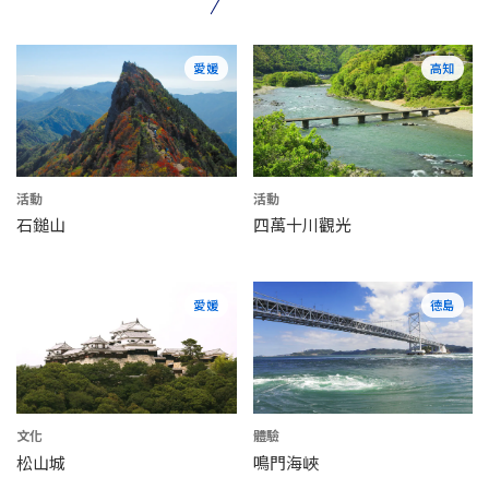
愛媛
高知
活動
活動
石鎚山
四萬十川觀光
愛媛
德島
文化
體驗
松山城
鳴門海峽