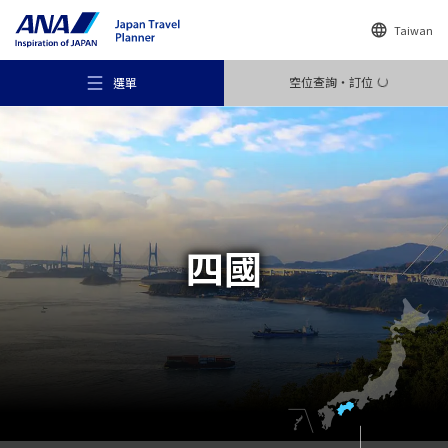
Taiwan
空位查詢・訂位
選單
推薦景點
四國
旅遊尋找靈感
目的地