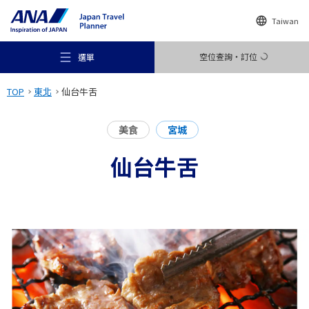
Taiwan
空位查詢・訂位
選單
TOP
東北
仙台牛舌
美食
宮城
仙台牛舌
推薦景點
旅遊尋找靈感
目的地